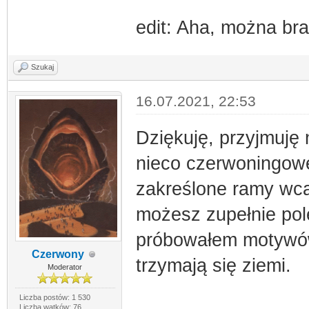
edit: Aha, można bra
Szukaj
16.07.2021, 22:53
Dziękuję, przyjmuję
nieco czerwoningowe
zakreślone ramy wca
możesz zupełnie po
próbowałem motywów
Czerwony
trzymają się ziemi.
Moderator
Liczba postów: 1 530
Liczba wątków: 76