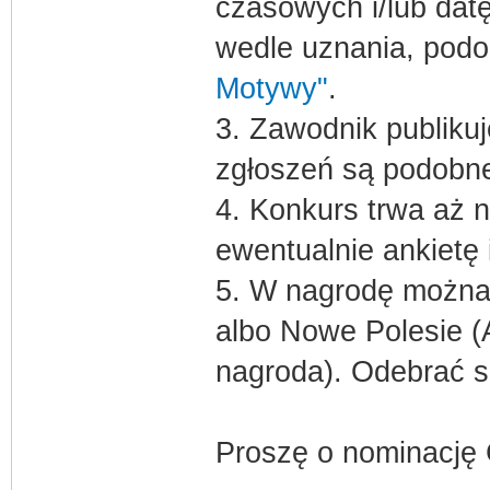
czasowych i/lub datę
wedle uznania, podo
Motywy"
.
3. Zawodnik publiku
zgłoszeń są podobn
4. Konkurs trwa aż 
ewentualnie ankietę
5. W nagrodę można 
albo Nowe Polesie (A
nagroda). Odebrać 
Proszę o nominacj