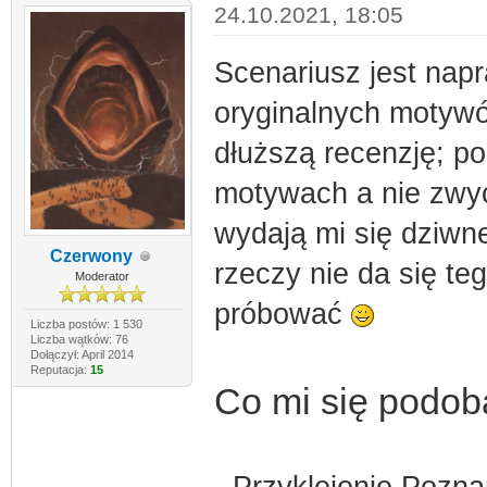
24.10.2021, 18:05
Scenariusz jest napr
oryginalnych motywó
dłuższą recenzję; p
motywach a nie zwy
wydają mi się dziwne
Czerwony
rzeczy nie da się te
Moderator
próbować
Liczba postów: 1 530
Liczba wątków: 76
Dołączył: April 2014
Reputacja:
15
Co mi się podob