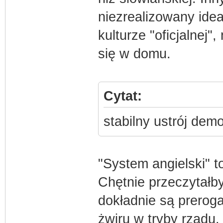
niezrealizowany ide
kulturze "oficjalnej"
się w domu.
Cytat:
stabilny ustrój dem
"System angielski" t
Chętnie przeczytałby
dokładnie są prerog
żwiru w tryby rządu.