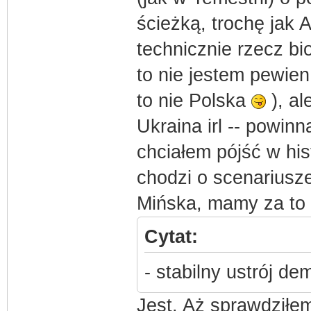
ścieżką, trochę jak 
technicznie rzecz bi
to nie jestem pewie
to nie Polska
), al
Ukraina irl -- powinn
chciałem pójść w his
chodzi o scenariusze
Mińska, mamy za to B
Cytat:
- stabilny ustrój d
Jest. Aż sprawdziłem 