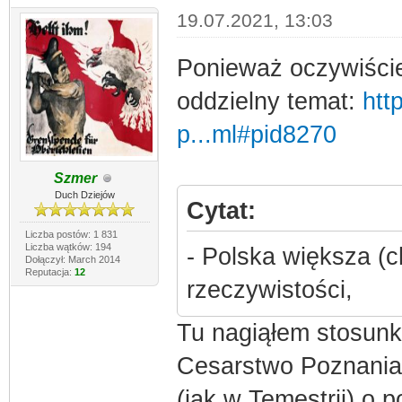
19.07.2021, 13:03
Ponieważ oczywiście
oddzielny temat:
htt
p...ml#pid8270
Szmer
Duch Dziejów
Cytat:
Liczba postów: 1 831
Liczba wątków: 194
- Polska większa (c
Dołączył: March 2014
Reputacja:
12
rzeczywistości,
Tu nagiąłem stosunko
Cesarstwo Poznani
(jak w Temestrii) o p