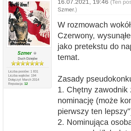
16.07.2021, 19:46
(Ten pos
Szmer
.)
W rozmowach wokół j
Czerwony, wysunąłem
jako pretekstu do na
Szmer
temat.
Duch Dziejów
Liczba postów: 1 831
Liczba wątków: 194
Zasady pseudokonku
Dołączył: March 2014
Reputacja:
12
1. Chętny zawodnik z
nominację (może kon
pierwszy ten lepszy"
2. Nominująca osoba 