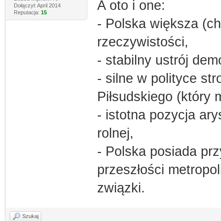
A oto i one:
Dołączył: April 2014
Reputacja:
15
- Polska większa (ch
rzeczywistości,
- stabilny ustrój de
- silne w polityce s
Piłsudskiego (który 
- istotna pozycja ar
rolnej,
- Polska posiada prz
przeszłości metropol
związki.
Szukaj