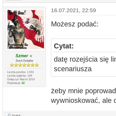
16.07.2021, 22:59
Możesz podać:
Cytat:
Szmer
datę rozejścia się li
Duch Dziejów
scenariusza
Liczba postów: 1 831
Liczba wątków: 194
Dołączył: March 2014
Reputacja:
12
żeby mnie poprowad
wywnioskować, ale c
Szukaj