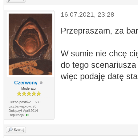
16.07.2021, 23:28
Przepraszam, za ba
W sumie nie chcę cię
do tego scenariusza 
więc podaję datę sta
Czerwony
Moderator
Liczba postów: 1 530
Liczba wątków: 76
Dołączył: April 2014
Reputacja:
15
Szukaj