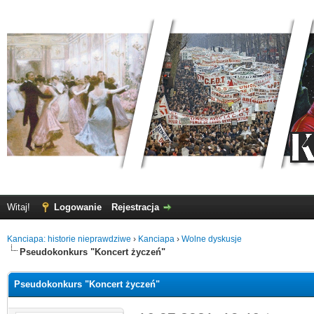
Witaj!
Logowanie
Rejestracja
Kanciapa: historie nieprawdziwe
›
Kanciapa
›
Wolne dyskusje
Pseudokonkurs "Koncert życzeń"
Pseudokonkurs "Koncert życzeń"