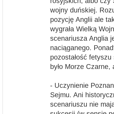
rosyjskich, albo czy
wojny duńskiej. Rozu
pozycję Anglii ale t
wygrała Wielką Wojnę
scenariusza Anglia j
naciąganego. Ponadto
pozostałość fetyszu 
było Morze Czarne,
- Uczynienie Poznani
Sejmu. Ani historycz
scenariuszu nie mają 
sukcesji (w sensie 