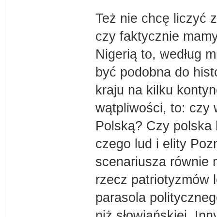
Też nie chcę liczyć
czy faktycznie mamy 
Nigerią to, według m
być podobna do histo
kraju na kilku konty
wątpliwości, to: czy
Polską? Czy polska k
czego lud i elity Po
scenariusza równie 
rzecz patriotyzmów 
parasola polityczneg
niż słowiańskiej. Inn