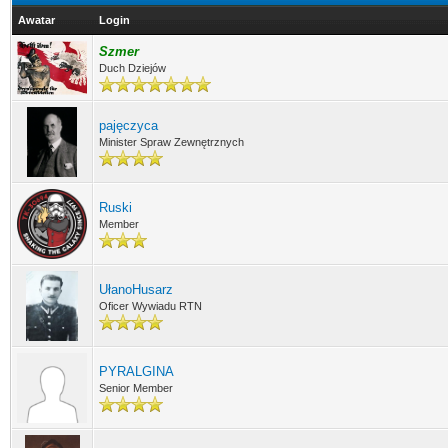
Awatar
Login
Szmer
Duch Dziejów
pajęczyca
Minister Spraw Zewnętrznych
Ruski
Member
UłanoHusarz
Oficer Wywiadu RTN
PYRALGINA
Senior Member