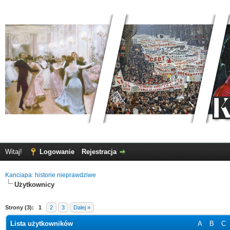
Witaj!
Logowanie
Rejestracja
Kanciapa: historie nieprawdziwe
Użytkownicy
Strony (3):
1
2
3
Dalej »
Lista użytkowników
A
B
C