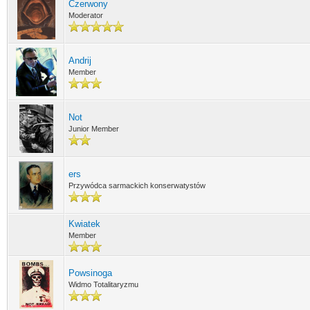
Czerwony
Moderator
Andrij
Member
Not
Junior Member
ers
Przywódca sarmackich konserwatystów
Kwiatek
Member
Powsinoga
Widmo Totalitaryzmu