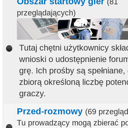
Obszar startowy gier
(81
przeglądających)
Tutaj chętni użytkownicy skła
wnioski o udostępnienie foru
grę. Ich prośby są spełniane, 
zbiorą określoną liczbę poten
graczy.
Przed-rozmowy
(69 przeglą
Tu prowadzący mogą zbierać po