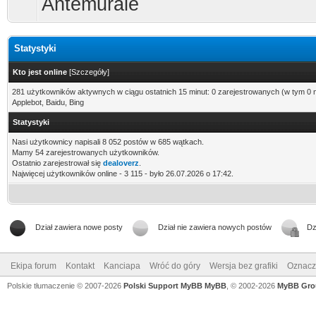
Antemurale
Statystyki
Kto jest online
[
Szczegóły
]
281 użytkowników aktywnych w ciągu ostatnich 15 minut: 0 zarejestrowanych (w tym 0 
Applebot, Baidu, Bing
Statystyki
Nasi użytkownicy napisali 8 052 postów w 685 wątkach.
Mamy 54 zarejestrowanych użytkowników.
Ostatnio zarejestrował się
dealoverz
.
Najwięcej użytkowników online - 3 115 - było 26.07.2026 o 17:42.
Dział zawiera nowe posty
Dział nie zawiera nowych postów
Dz
Ekipa forum
Kontakt
Kanciapa
Wróć do góry
Wersja bez grafiki
Oznacz 
Polskie tłumaczenie © 2007-2026
Polski Support MyBB
MyBB
, © 2002-2026
MyBB Gro