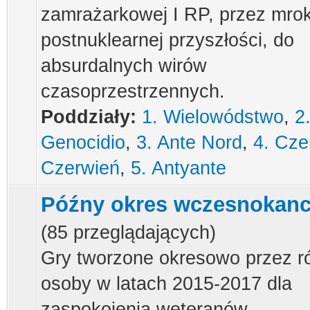
zamrażarkowej I RP, przez mrok
postnuklearnej przyszłości, do
absurdalnych wirów
czasoprzestrzennych.
Poddziały:
1. Wielowódstwo
,
2
Genocidio
,
3. Ante Nord
,
4. Czer
Czerwień
,
5. Antyante
Późny okres wczesnokan
(85 przeglądających)
Gry tworzone okresowo przez r
osoby w latach 2015-2017 dla
zaspokojenia weteranów.