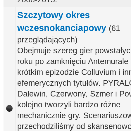
Szczytowy okres
wczesnokanciapowy
(61
przeglądających)
Obejmuje szereg gier powstały
roku po zamknięciu Antemurale
krótkim epizodzie Colluvium i i
efemerycznych tytułów. PYRAL
Dalewin, Czerwony, Szmer i Po
kolejno tworzyli bardzo różne
mechanicznie gry. Scenariuszo
przechodziliśmy od skansenowo