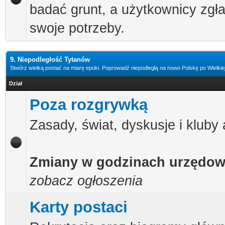
badać grunt, a użytkownicy zgł
swoje potrzeby.
9. Niepodległość Tytanów
Stwórz wielką postać na miarę epoki. Poprowadź niepodległą na nowo Polskę po Wielkiej 
Dział
Poza rozgrywką
Zasady, świat, dyskusje i kluby
Zmiany w godzinach urzędo
zobacz ogłoszenia
Karty postaci