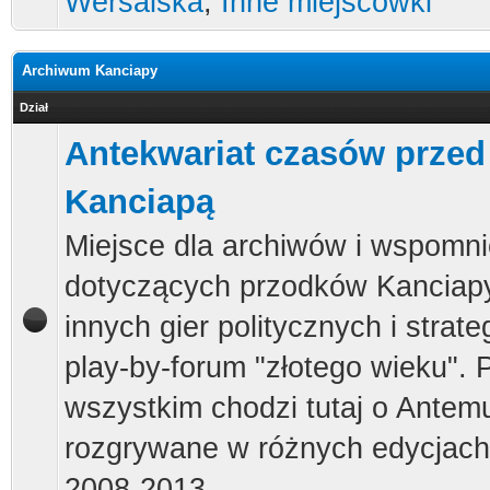
Wersalska
,
Inne miejscówki
Archiwum Kanciapy
Dział
Antekwariat czasów przed
Kanciapą
Miejsce dla archiwów i wspomn
dotyczących przodków Kanciap
innych gier politycznych i strat
play-by-forum "złotego wieku". 
wszystkim chodzi tutaj o Antemu
rozgrywane w różnych edycjach
2008-2013.