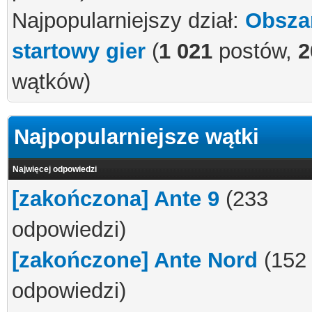
Najpopularniejszy dział:
Obsza
startowy gier
(
1 021
postów,
2
wątków)
Najpopularniejsze wątki
Najwięcej odpowiedzi
[zakończona] Ante 9
(233
odpowiedzi)
[zakończone] Ante Nord
(152
odpowiedzi)