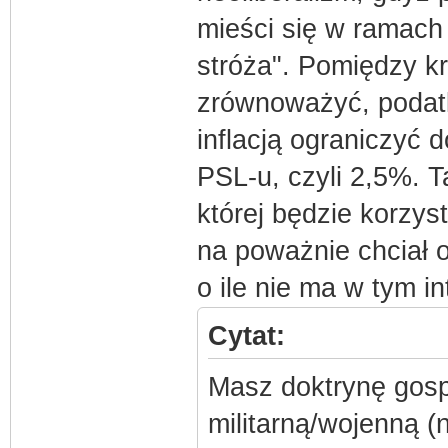
mieści się w ramach
stróża". Pomiędzy k
zrównoważyć, podatk
inflacją ograniczyć
PSL-u, czyli 2,5%. 
której będzie korzys
na poważnie chciał o
o ile nie ma w tym i
Cytat:
Masz doktrynę gos
militarną/wojenną (