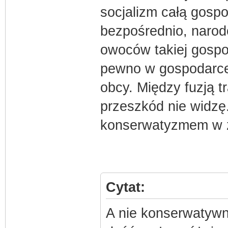
socjalizm całą gosp
bezpośrednio, narod
owoców takiej gospod
pewno w gospodarce 
obcy. Między fuzją t
przeszkód nie widzę.
konserwatyzmem w ż
Cytat:
A nie konserwatywn