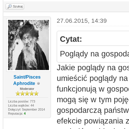
Szukaj
27.06.2015, 14:39
Cytat:
Poglądy na gospod
Jakie poglądy na go
umieścić poglądy na
Saint/Pisces
Aphrodite
funkcjonują w gospod
Moderator
mogą się w tym pojęc
Liczba postów: 773
Liczba wątków: 44
gospodarczą państwa
Dołączył: September 2014
Reputacja:
4
efekcie powiązania z