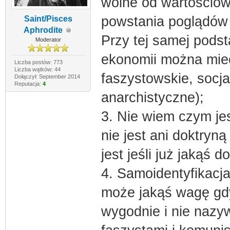
wolne od wartościow
powstania poglądów
Saint/Pisces
Aphrodite
Przy tej samej podst
Moderator
ekonomii można mieć
Liczba postów: 773
Liczba wątków: 44
faszystowskie, socja
Dołączył: September 2014
Reputacja:
4
anarchistyczne);
3. Nie wiem czym je
nie jest ani doktryn
jest jeśli już jakąś d
4. Samoidentyfikacj
może jakąś wagę gdy
wygodnie i nie nazy