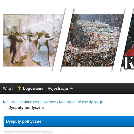
Witaj!
Logowanie
Rejestracja
Kanciapa: historie nieprawdziwe
›
Kanciapa
›
Wolne dyskusje
Dysputy polityczne
Dysputy polityczne