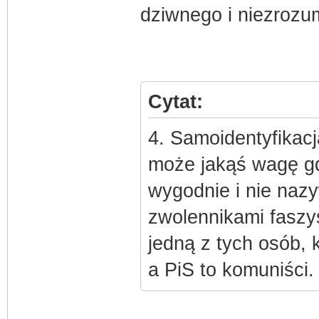
dziwnego i niezrozu
Cytat:
4. Samoidentyfikac
może jakąś wagę gd
wygodnie i nie naz
zwolennikami faszys
jedną z tych osób, 
a PiS to komuniści.