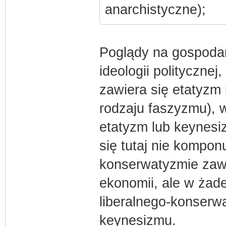
anarchistyczne);
Poglądy na gospodar
ideologii politycznej
zawiera się etatyzm 
rodzaju faszyzmu), w
etatyzm lub keynesi
się tutaj nie kompon
konserwatyzmie zawie
ekonomii, ale w żad
liberalnego-konserw
keynesizmu.