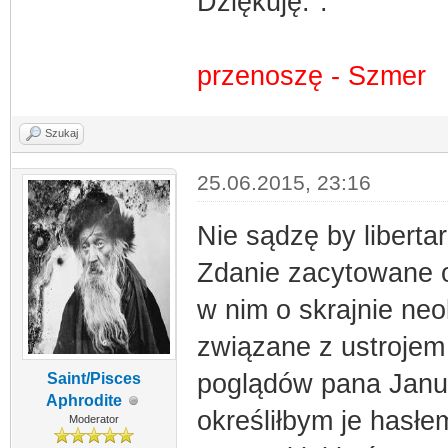
Dziękuję.".
przenoszę - Szmer
Szukaj
25.06.2015, 23:16
Nie sądzę by libertar
Zdanie zacytowane o
w nim o skrajnie neo
związane z ustrojem
poglądów pana Janus
Saint/Pisces
Aphrodite
określiłbym je hasł
Moderator