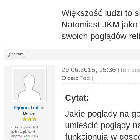
Większość ludzi to s
Natomiast JKM jako i
swoich poglądów reli
Szukaj
29.06.2015, 15:36
(Ten pos
Ojciec Ted
.)
Cytat:
Ojciec Ted
Jakie poglądy na g
Member
umieścić poglądy n
Liczba postów: 108
Liczba wątków: 4
funkcjonują w gospo
Dołączył: April 2014