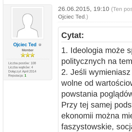
26.06.2015, 19:10
(Ten pos
Ojciec Ted
.)
Cytat:
Ojciec Ted
1. Ideologia może 
Member
politycznych na tem
Liczba postów: 108
Liczba wątków: 4
2. Jeśli wymieniasz
Dołączył: April 2014
Reputacja:
1
wolne od wartościo
powstania poglądó
Przy tej samej pods
ekonomii można mie
faszystowskie, socj