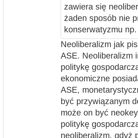
zawiera się neoliber
żaden sposób nie pr
konserwatyzmu np. 
Neoliberalizm jak p
ASE. Neoliberalizm i
politykę gospodarczą
ekonomiczne posiada
ASE, monetarystyczn
być przywiązanym do
może on być neokeyn
politykę gospodarczą
neoliberalizm, gdyż