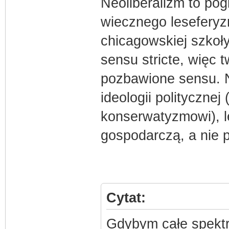
Neoliberalizm to pog
wiecznego leseferyzm
chicagowskiej szkoły
sensu stricte, więc 
pozbawione sensu. 
ideologii politycznej
konserwatyzmowi), l
gospodarczą, a nie p
Cytat:
Gdybym całe spekt