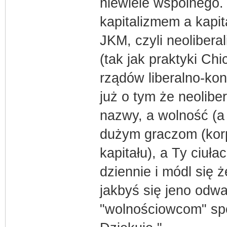
niewiele wspólnego.
kapitalizmem a kapit
JKM, czyli neolibera
(tak jak praktyki Ch
rządów liberalno-ko
już o tym że neoliber
nazwy, a wolność (a
dużym graczom (korp
kapitału), a Ty ciuł
dziennie i módl się ż
jakbyś się jeno odw
"wolnościowcom" sp