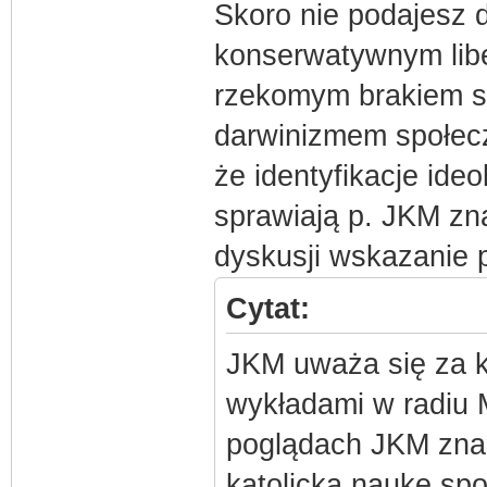
Skoro nie podajesz
konserwatywnym lib
rzekomym brakiem s
darwinizmem społecz
że identyfikacje ideo
sprawiają p. JKM zn
dyskusji wskazanie 
Cytat:
JKM uważa się za ka
wykładami w radiu 
poglądach JKM znac
katolicka naukę sp