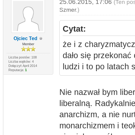
25.06.2015, 17:06
(Ten pos
Szmer
.)
Cytat:
Ojciec Ted
że i z charyzmaty
Member
dało się przekonać 
Liczba postów: 108
Liczba wątków: 4
ludzi i to po latac
Dołączył: April 2014
Reputacja:
1
Nie nazwał bym libe
liberalną. Radykalnie 
anarchizm, a nie nur
monarchizmem i teokr