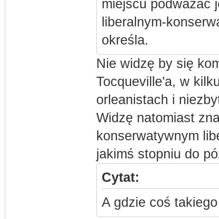
miejscu podważać j
liberalnym-konserwa
określa.
Nie widzę by się k
Tocqueville'a, w kil
orleanistach i niezb
Widzę natomiast zna
konserwatywnym liber
jakimś stopniu do póź
Cytat:
A gdzie coś takieg