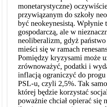
monetarystyczne) oczywiście
przywiązanym do szkoły neo
być neokeynesistą. Wpłynie t
gospodarczą, ale w nieznacz
neoliberalizm, gdyż państwo
mieści się w ramach renesans
Pomiędzy kryzysami może uz
zrównoważyć, podatki i wyda
inflacją ograniczyć do prog
PSL-u, czyli 2,5%. Tak sam
której będzie korzystać socj
poważnie chciał opierać się 