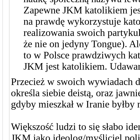
Zapewne JKM katolikiem jest
na prawdę wykorzystuje katol
realizowania swoich partyku
że nie on jedyny Tongue). Ale
to w Polsce prawdziwych ka
JKM jest katolikiem. Udawa
Przecież w swoich wywiadach dl
określa siebie deistą, oraz jaw
gdyby mieszkał w Iranie byłby
Większość ludzi to się słabo id
JKM jako ideolog/myśliciel pol