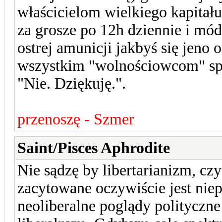
właścicielom wielkiego kapitału
za grosze po 12h dziennie i módl 
ostrej amunicji jakbyś się jeno
wszystkim "wolnościowcom" s
"Nie. Dziękuję.".
przenoszę - Szmer
Saint/Pisces Aphrodite
Nie sądzę by libertarianizm, cz
zacytowane oczywiście jest nie
neoliberalne poglądy polityczn