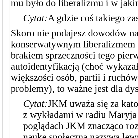
mu było do liberalizmu i w jaki
Cytat:
A gdzie coś takiego z
Skoro nie podajesz dowodów na
konserwatywnym liberalizmem 
brakiem sprzeczności tego pie
autoidentyfikacją (choć wykazał
większości osób, partii i ruchó
problemy), to ważne jest dla dy
Cytat:
JKM uważa się za kato
z wykładami w radiu Maryja
poglądach JKM znacząco rozm
naukę społeczną nazywa lewa