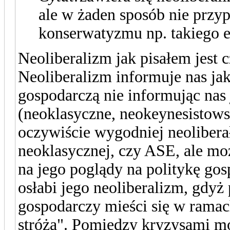
ale w żaden sposób nie przyp
konserwatyzmu np. takiego 
Neoliberalizm jak pisałem jes
Neoliberalizm informuje nas jak
gospodarczą nie informując nas
(neoklasyczne, neokeynesistows
oczywiście wygodniej neoliber
neoklasycznej, czy ASE, ale mo
na jego poglądy na politykę go
osłabi jego neoliberalizm, gdyż
gospodarczy mieści się w ramac
stróża". Pomiędzy kryzysami mo