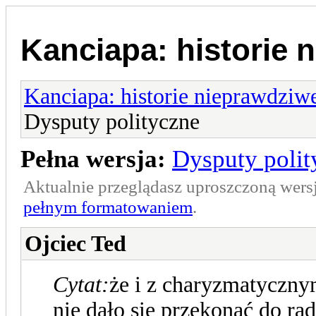
Kanciapa: historie 
Kanciapa: historie nieprawdziw
Dysputy polityczne
Pełna wersja:
Dysputy polit
Aktualnie przeglądasz uproszczoną wers
pełnym formatowaniem
.
Ojciec Ted
Cytat:
że i z charyzmatycz
nie dało się przekonać do ra