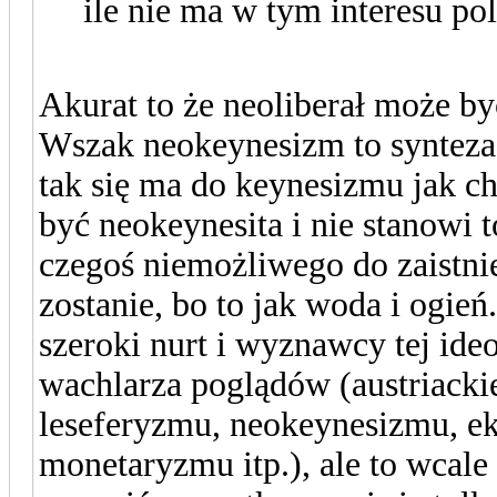
ile nie ma w tym interesu po
Akurat to że neoliberał może by
Wszak neokeynesizm to syntez
tak się ma do keynesizmu jak c
być neokeynesita i nie stanowi 
czegoś niemożliwego do zaistnien
zostanie, bo to jak woda i ogień
szeroki nurt i wyznawcy tej ide
wachlarza poglądów (austriackie
leseferyzmu, neokeynesizmu, ek
monetaryzmu itp.), ale to wcale