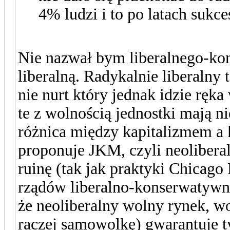
4% ludzi i to po latach sukc
Nie nazwał bym liberalnego-ko
liberalną. Radykalnie liberalny 
nie nurt który jednak idzie ręk
te z wolnością jednostki mają n
różnica między kapitalizmem a k
proponuje JKM, czyli neoliberal
ruinę (tak jak praktyki Chicag
rządów liberalno-konserwatywn
że neoliberalny wolny rynek, wo
raczej samowolkę) gwarantuje 