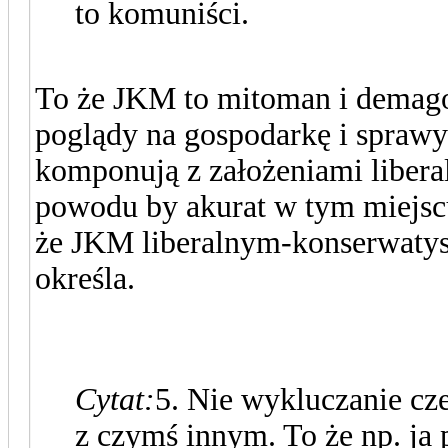
to komuniści.
To że JKM to mitoman i demago
poglądy na gospodarkę i sprawy 
komponują z założeniami liber
powodu by akurat w tym miejscu
że JKM liberalnym-konserwatystą
określa.
Cytat:
5. Nie wykluczanie cz
z czymś innym. To że np. ja 