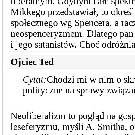
liberalnym. Gdybym całe spekt
Mikkego przedstawiał, to okreś
społecznego wg Spencera, a ra
neospenceryzmem. Dlatego pan 
i jego satanistów. Choć odróżni
Ojciec Ted
Cytat:
Chodzi mi w nim o skr
polityczne na sprawy związa
Neoliberalizm to pogląd na gos
leseferyzmu, myśli A. Smitha, or