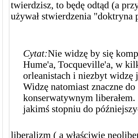
twierdzisz, to będę odtąd (a pr
używał stwierdzenia "doktryna p
Cytat:
Nie widzę by się kom
Hume'a, Tocqueville'a, w kil
orleanistach i niezbyt widzę
Widzę natomiast znaczne do 
konserwatywnym liberałem. B
jakimś stopniu do późniejszyc
liberalizm ( a właściwie neolib