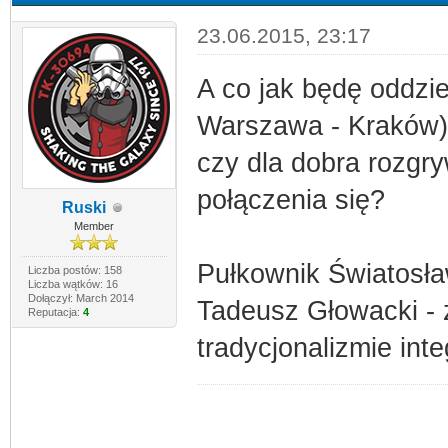
23.06.2015, 23:17
A co jak będę oddzi
Warszawa - Kraków)?
czy dla dobra rozgr
połączenia się?
Ruski
Member
Pułkownik Światosła
Liczba postów: 158
Liczba wątków: 16
Dołączył: March 2014
Tadeusz Głowacki - 
Reputacja:
4
tradycjonalizmie int