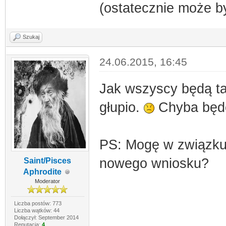
(ostatecznie może być
Szukaj
24.06.2015, 16:45
Jak wszyscy będą tak
głupio.
Chyba będę 
PS: Mogę w związku 
nowego wniosku?
Saint/Pisces
Aphrodite
Moderator
Liczba postów: 773
Liczba wątków: 44
Dołączył: September 2014
Reputacja:
4