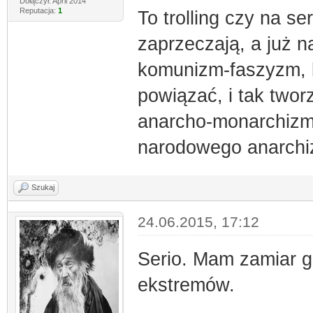
Dołączył: April 2014
Reputacja:
1
To trolling czy na s
zaprzeczają, a już 
komunizm-faszyzm, b
powiązać, i tak twor
anarcho-monarchizm
narodowego anarchi
Szukaj
24.06.2015, 17:12
Serio. Mam zamiar gr
ekstremów.