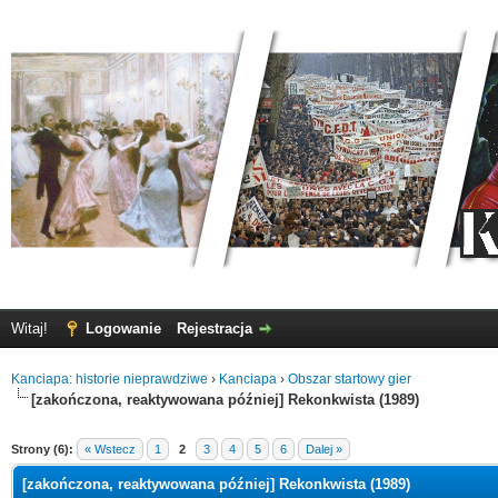
Witaj!
Logowanie
Rejestracja
Kanciapa: historie nieprawdziwe
›
Kanciapa
›
Obszar startowy gier
[zakończona, reaktywowana później] Rekonkwista (1989)
Strony (6):
« Wstecz
1
2
3
4
5
6
Dalej »
[zakończona, reaktywowana później] Rekonkwista (1989)