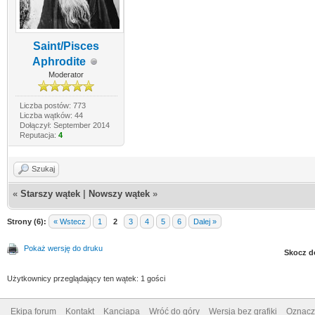
Saint/Pisces
Aphrodite
Moderator
Liczba postów: 773
Liczba wątków: 44
Dołączył: September 2014
Reputacja:
4
Szukaj
«
Starszy wątek
|
Nowszy wątek
»
Strony (6):
« Wstecz
1
2
3
4
5
6
Dalej »
Pokaż wersję do druku
Skocz d
Użytkownicy przeglądający ten wątek: 1 gości
Ekipa forum
Kontakt
Kanciapa
Wróć do góry
Wersja bez grafiki
Oznacz 