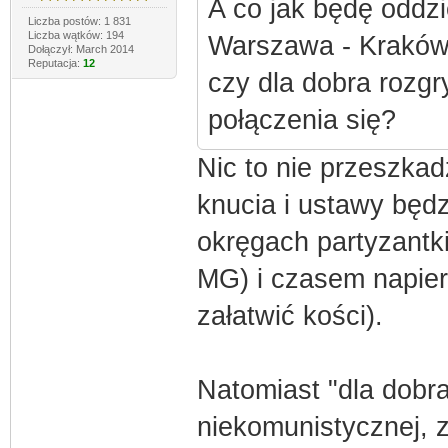
A co jak będę oddzi
Liczba postów: 1 831
Liczba wątków: 194
Warszawa - Kraków)?
Dołączył: March 2014
Reputacja:
12
czy dla dobra rozg
połączenia się?
Nic to nie przeszkad
knucia i ustawy będ
okręgach partyzantki
MG) i czasem napier
załatwić kości).
Natomiast "dla dobra
niekomunistycznej, z