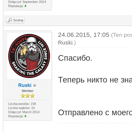
Dołączył: September 2014
Reputacja:
4
Szukaj
24.06.2015, 17:05
(Ten pos
Ruski
.)
Спасибо.
Теперь никто не зн
Ruski
Member
Liczba postów: 158
Liczba wątków: 16
Отправлено с моего
Dołączył: March 2014
Reputacja:
4