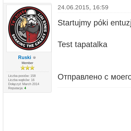
24.06.2015, 16:59
Startujmy póki entuz
Test tapatalka
Ruski
Member
Отправлено с моего
Liczba postów: 158
Liczba wątków: 16
Dołączył: March 2014
Reputacja:
4