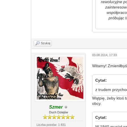
rewolucyjne po
zainteresow
współpracow
próbując 
Szukaj
03.08.2014, 17:33
Witamy! Zmieniłby
Cytat:
z trudem przycho
Wątpię, żeby ktoś t
obcy.
Szmer
Duch Dziejów
Cytat:
Liczba postów: 1 831
W 1940 musiał wra