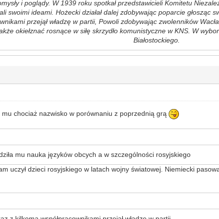
mysły i poglądy. W 1939 roku spotkał przedstawicieli Komitetu Niezależn
ali swoimi ideami. Hożecki działał dalej zdobywając poparcie głosząc 
nikami przejął władzę w partii, Powoli zdobywając zwolenników Wacław 
także okiełznać rosnące w siłę skrzydło komunistyczne w KNS. W wybor
Białostockiego.
ś mu chociaż nazwisko w porównaniu z poprzednią grą
dziła mu nauka języków obcych a w szczególności rosyjskiego
am uczył dzieci rosyjskiego w latach wojny światowej. Niemiecki pasow
z z kilkoma współpracownikami przejął władzę w partii,