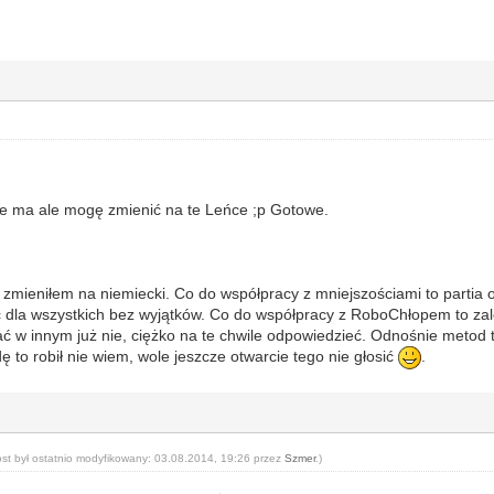
e ma ale mogę zmienić na te Leńce ;p Gotowe.
 zmieniłem na niemiecki. Co do współpracy z mniejszościami to partia 
 dla wszystkich bez wyjątków. Co do współpracy z RoboChłopem to zale
 w innym już nie, ciężko na te chwile odpowiedzieć. Odnośnie metod t
ę to robił nie wiem, wole jeszcze otwarcie tego nie głosić
.
ost był ostatnio modyfikowany: 03.08.2014, 19:26 przez
Szmer
.)