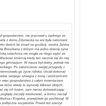
 był gospodarzem, nie pracował u żadnego ze
wefa z domu Zduniecka na wsi była natomiast
ku dwóch lat zmarł na gruźlicę, siostra Janina
yla Breszkana z którym ma jedno dziecię syna
córką szlachcica nie mogła za niego wyjść ze
Wackowi śmiercią kiedy ten zacznie się do niej
zego gimnazjum. W nauce był dobry, jednak nie
ieckiego. Po zakończeniu swojej przygody z
interesowało go życie rolnika, chciał dokonać
 siebie swojego szwagra z żoną i siostrzeńcem
n im więc gospodarstwo z całym inwentarzem
e które wtedy to wynosiły kilkaset złotych,
ać się ich losem, sam nieraz doświadczając
 poglądy zaczęły ewoluować, w końcu zaczął
Marksa i Engelsa, prawdziwie go pochłonął. W
olityczne socjalistów. Powoli też szerzył