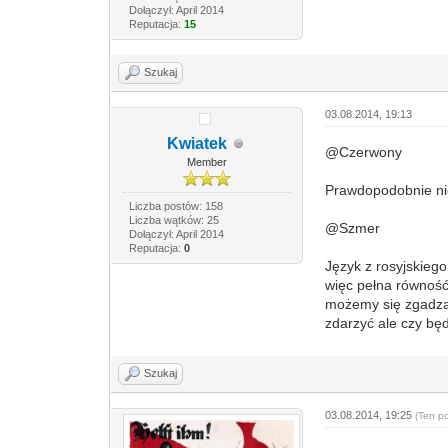
Dołączył: April 2014
Reputacja:
15
Szukaj
03.08.2014, 19:13
Kwiatek
@Czerwony
Member
Prawdopodobnie ni
Liczba postów: 158
Liczba wątków: 25
@Szmer
Dołączył: April 2014
Reputacja:
0
Język z rosyjskiego
więc pełna równość
możemy się zgadzać
zdarzyć ale czy będ
Szukaj
03.08.2014, 19:25
(Ten p