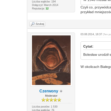
Liczba wątków: 194
Dołączył: March 2014
Czyli co, przywódc
Reputacja:
12
przykład mniejszoś
Szukaj
03.08.2014, 18:37
(Ten p
Cytat:
Bolesław urodził 
W okolicach Białego
Czerwony
Moderator
Liczba postów: 1 530
Liczba wątków: 76