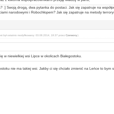
a? :] Swoją drogą, dwa pytanka do postaci. Jak się zapatruje na współ
ciami narodowymi i Robochłopem? Jak się zapatruje na metody terrorys
ost był ostatnio modyfikowany: 03.08.2014, 18:37 przez
Czerwony
.)
się w niewielkiej wsi Lipce w okolicach Białegostoku.
stoku nie ma takiej wsi. Jakby ci się chciało zmienić na Leńce to bym 