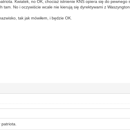
patriota. Kwiatek, no OK, chociaż istnienie KNS opiera się do pewnego 
ich tam. No i oczywiście wcale nie kierują się dyrektywami z Waszyngto
azwisko, tak jak mówiłem, i będzie OK.
 patriota.