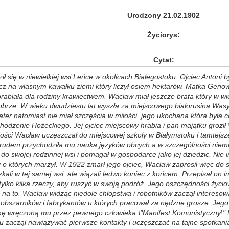
Urodzony 21.02.1902
Życiorys:
Cytat:
ł się w niewielkiej wsi Leńce w okolicach Białegostoku. Ojciec Antoni
ecz na własnym kawałku ziemi który liczył osiem hektarów. Matka Geno
orabiała dla rodziny krawiectwem. Wacław miał jeszcze brata który w wie
dobrze. W wieku dwudziestu lat wyszła za miejscowego białorusina Was
ter natomiast nie miał szczęścia w miłości, jego ukochana która była 
odzenie Hożeckiego. Jej ojciec miejscowy hrabia i pan majątku groził 
ości Wacław uczęszczał do miejscowej szkoły w Białymstoku i tamtejs
 trudem przychodziła mu nauka języków obcych a w szczególności niem
 do swojej rodzinnej wsi i pomagał w gospodarce jako jej dziedzic. Nie 
y o których marzył. W 1922 zmarł jego ojciec, Wacław zaprosił więc do
zkali w tej samej wsi, ale wiązali ledwo koniec z końcem. Przepisał o
tylko kilka rzeczy, aby ruszyć w swoją podróż. Jego oszczędności życiow
 na to. Wacław widząc niedole chłopstwa i robotników zaczął interesow
obszarników i fabrykantów u których pracował za nędzne grosze. Jego
kę wręczoną mu przez pewnego człowieka \"Manifest Komunistyczny\" 
u zaczął nawiązywać pierwsze kontakty i uczęszczać na tajne spotkania p