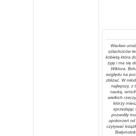
Wacław urodzi
szlachciców l
kobietą która d
żyję i ma się 
Wiktora. Boha
względu na poch
zbliżać. W młod
najlepszy, z
nauką, wrócił
wielkich rzecz
którzy mies
sprzedając 
pozwoliły mu
upokorzeń od 
czytywać książ
Białymstok