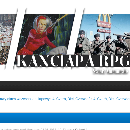
towy okres wczesnokanciapowy
›
4. Czerń, Biel, Czerwień
›
4. Czerń, Biel, Czerwie
ost był ostatnio modyfikowany: 03.08.2014, 19:43 przez
Kwiatek
.)