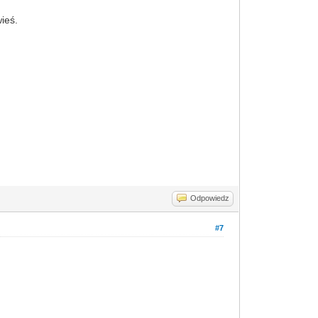
ieś.
Odpowiedz
#7