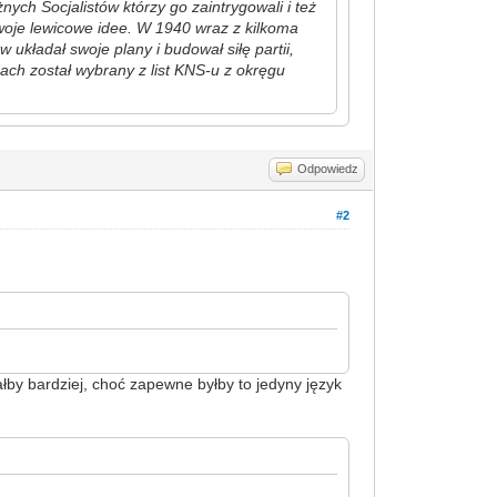
ych Socjalistów którzy go zaintrygowali i też
swoje lewicowe idee. W 1940 wraz z kilkoma
układał swoje plany i budował siłę partii,
ach został wybrany z list KNS-u z okręgu
Odpowiedz
#2
ałby bardziej, choć zapewne byłby to jedyny język