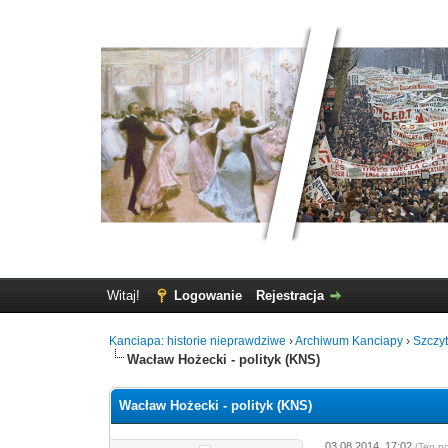
Witaj!
Logowanie
Rejestracja
Kanciapa: historie nieprawdziwe
›
Archiwum Kanciapy
›
Szczy
Wacław Hożecki - polityk (KNS)
Wacław Hożecki - polityk (KNS)
03.08.2014, 17:02
(Ten p