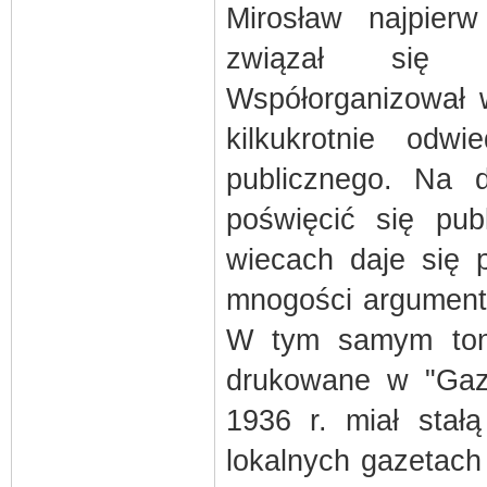
Mirosław najpier
związał się 
Współorganizował w
kilkukrotnie odw
publicznego. Na d
poświęcić się publ
wiecach daje się p
mnogości argumentó
W tym samym toni
drukowane w "Gaz
1936 r. miał stał
lokalnych gazetach