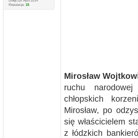
Dołączył: April 2014
Reputacja:
15
Mirosław Wojtkow
ruchu narodowej
chłopskich korze
Mirosław, po odzys
się właścicielem s
z łódzkich bankier