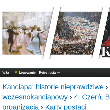
Witaj!
Logowanie
Rejestracja
Kanciapa: historie nieprawdziwe
›
wczesnokanciapowy
›
4. Czerń, B
organizacja
›
Karty postaci