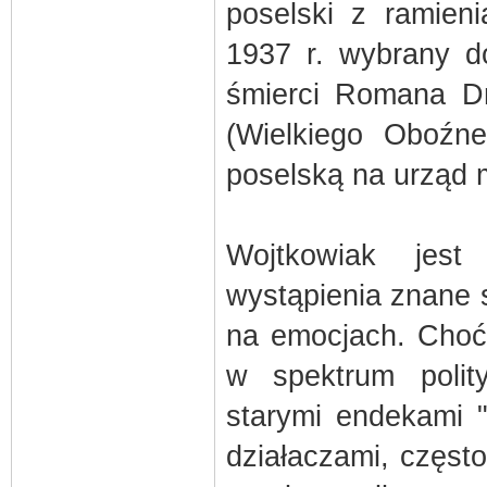
poselski z ramie
1937 r. wybrany d
śmierci Romana Dm
(Wielkiego Oboźn
poselską na urząd m
Wojtkowiak jest
wystąpienia znane s
na emocjach. Choć 
w spektrum poli
starymi endekami 
działaczami, często