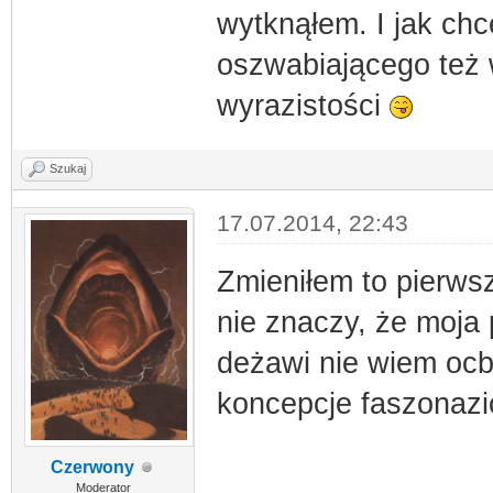
wytknąłem. I jak ch
oszwabiającego też w
wyrazistości
Szukaj
17.07.2014, 22:43
Zmieniłem to pierws
nie znaczy, że moja p
deżawi nie wiem ocb.
koncepcje faszonazio
Czerwony
Moderator