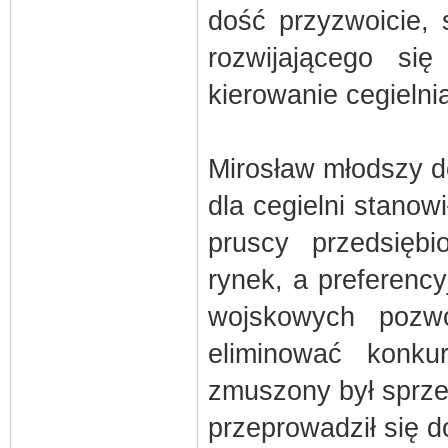
dość przyzwoicie, 
rozwijającego s
kierowanie cegielni
Mirosław młodszy d
dla cegielni stano
pruscy przedsięb
rynek, a preferency
wojskowych pozwo
eliminować konk
zmuszony był sprze
przeprowadził się d