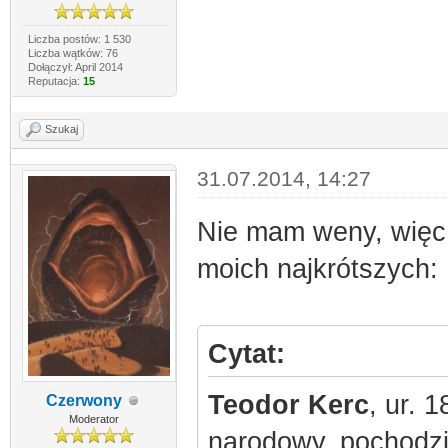
Liczba postów: 1 530
Liczba wątków: 76
Dołączył: April 2014
Reputacja:
15
Szukaj
31.07.2014, 14:27
Nie mam weny, więc b
moich najkrótszych:
Cytat:
Teodor Kerc
, ur. 
Czerwony
Moderator
narodowy, pochodzi