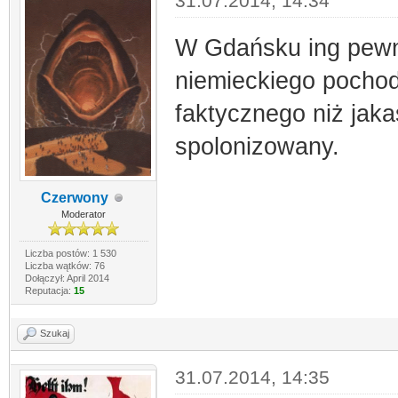
31.07.2014, 14:34
W Gdańsku ing pewn
niemieckiego pochodz
faktycznego niż jak
spolonizowany.
Czerwony
Moderator
Liczba postów: 1 530
Liczba wątków: 76
Dołączył: April 2014
Reputacja:
15
Szukaj
31.07.2014, 14:35