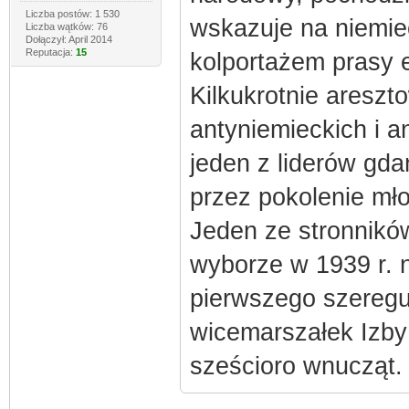
Liczba postów: 1 530
wskazuje na niemiec
Liczba wątków: 76
Dołączył: April 2014
Reputacja:
15
kolportażem prasy e
Kilkukrotnie aresz
antyniemieckich i a
jeden z liderów gd
przez pokolenie mło
Jeden ze stronnikó
wyborze w 1939 r. 
pierwszego szeregu 
wicemarszałek Izby 
sześcioro wnucząt.