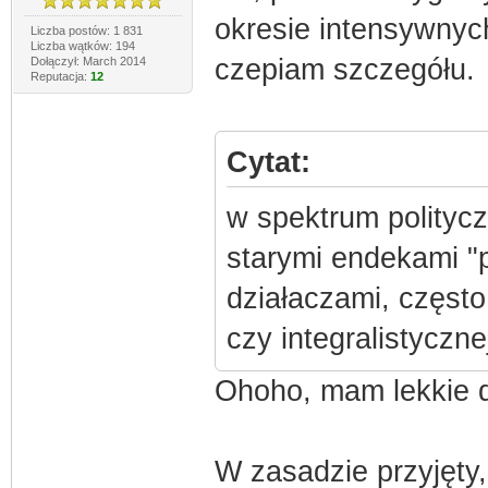
okresie intensywnyc
Liczba postów: 1 831
Liczba wątków: 194
czepiam szczegółu.
Dołączył: March 2014
Reputacja:
12
Cytat:
w spektrum polityc
starymi endekami "
działaczami, często
czy integralistyczne
Ohoho, mam lekkie 
W zasadzie przyjęty