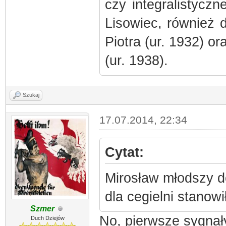
czy integralistycz
Lisowiec, również 
Piotra (ur. 1932) or
(ur. 1938).
Szukaj
17.07.2014, 22:34
Cytat:
Mirosław młodszy d
dla cegielni stanow
Szmer
No, pierwsze sygnał
Duch Dziejów