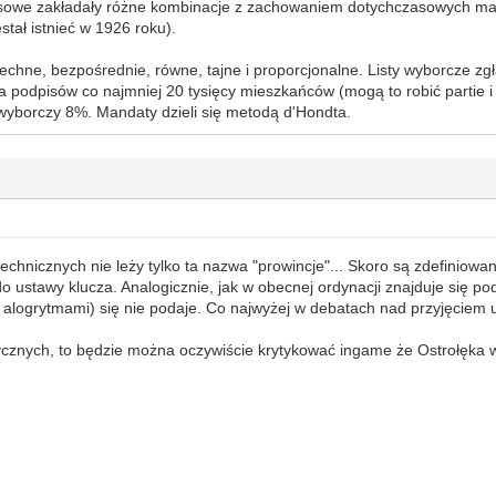
sowe zakładały różne kombinacje z zachowaniem dotychczasowych man
stał istnieć w 1926 roku).
chne, bezpośrednie, równe, tajne i proporcjonalne. Listy wyborcze zg
a podpisów co najmniej 20 tysięcy mieszkańców (mogą to robić partie
wyborczy 8%. Mandaty dzieli się metodą d'Hondta.
technicznych nie leży tylko ta nazwa "prowincje"... Skoro są zdefiniow
 ustawy klucza. Analogicznie, jak w obecnej ordynacji znajduje się podzi
iś alogrytmami) się nie podaje. Co najwyżej w debatach nad przyjęciem 
ycznych, to będzie można oczywiście krytykować ingame że Ostrołęka 