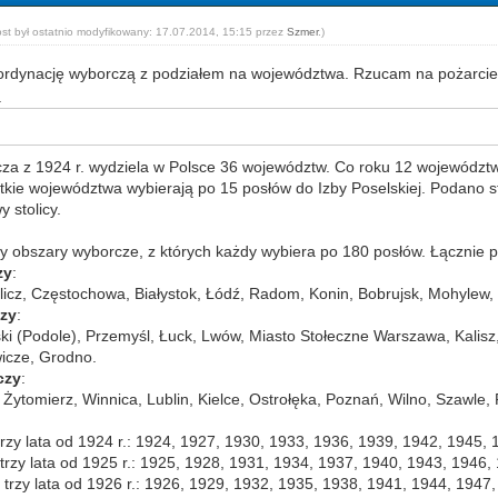
ost był ostatnio modyfikowany: 17.07.2014, 15:15 przez
Szmer
.)
rdynację wyborczą z podziałem na województwa. Rzucam na pożarcie i
.
za z 1924 r. wydziela w Polsce 36 województw. Co roku 12 województw 
tkie województwa wybierają po 15 posłów do Izby Poselskiej. Podano st
 stolicy.
zy obszary wyborcze, z których każdy wybiera po 180 posłów. Łącznie p
zy
:
alicz, Częstochowa, Białystok, Łódź, Radom, Konin, Bobrujsk, Mohylew
czy
:
ki (Podole), Przemyśl, Łuck, Lwów, Miasto Stołeczne Warszawa, Kalisz
wicze, Grodno.
czy
:
Żytomierz, Winnica, Lublin, Kielce, Ostrołęka, Poznań, Wilno, Szawle,
rzy lata od 1924 r.: 1924, 1927, 1930, 1933, 1936, 1939, 1942, 1945, 1
trzy lata od 1925 r.: 1925, 1928, 1931, 1934, 1937, 1940, 1943, 1946, 
 trzy lata od 1926 r.: 1926, 1929, 1932, 1935, 1938, 1941, 1944, 1947,