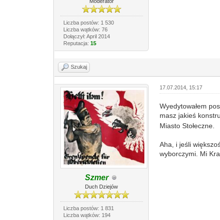
Moderator
Liczba postów: 1 530
Liczba wątków: 76
Dołączył: April 2014
Reputacja:
15
Szukaj
17.07.2014, 15:17
Wyedytowałem post. 
masz jakieś konstr
Miasto Stołeczne.
Aha, i jeśli więks
wyborczymi. Mi Kra
Szmer
Duch Dziejów
Liczba postów: 1 831
Liczba wątków: 194