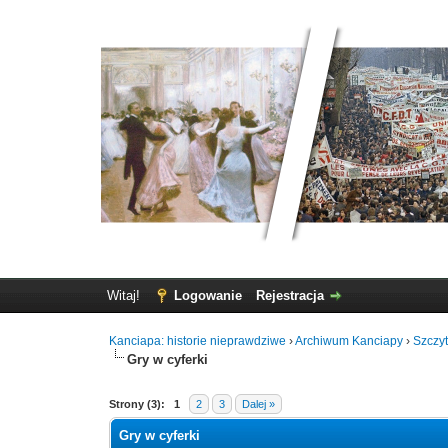
Witaj!
Logowanie
Rejestracja
Kanciapa: historie nieprawdziwe
›
Archiwum Kanciapy
›
Szczy
Gry w cyferki
Strony (3):
1
2
3
Dalej »
Gry w cyferki