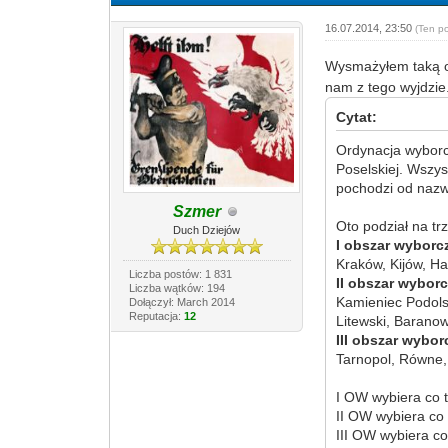
16.07.2014, 23:50
(Ten p
Wysmażyłem taką o
nam z tego wyjdzie
Cytat:
Ordynacja wyborc
Poselskiej. Wszys
pochodzi od nazwy
Szmer
Oto podział na tr
Duch Dziejów
I obszar wyborc
Kraków, Kijów, H
Liczba postów: 1 831
II obszar wybor
Liczba wątków: 194
Kamieniec Podols
Dołączył: March 2014
Reputacja:
12
Litewski, Barano
III obszar wybor
Tarnopol, Równe, 
I OW wybiera co t
II OW wybiera co 
III OW wybiera co