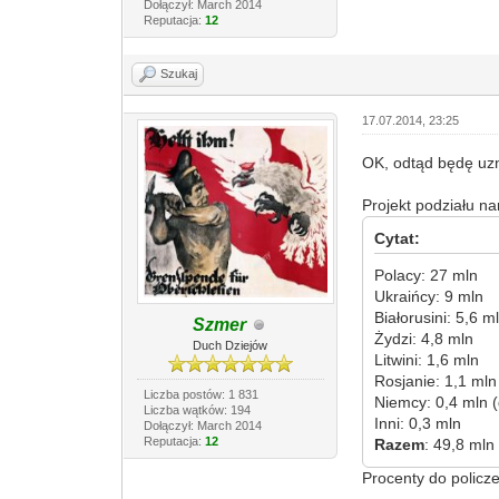
Dołączył: March 2014
Reputacja:
12
Szukaj
17.07.2014, 23:25
OK, odtąd będę uzn
Projekt podziału n
Cytat:
Polacy: 27 mln
Ukraińcy: 9 mln
Białorusini: 5,6 m
Szmer
Żydzi: 4,8 mln
Duch Dziejów
Litwini: 1,6 mln
Rosjanie: 1,1 mln
Liczba postów: 1 831
Niemcy: 0,4 mln 
Liczba wątków: 194
Inni: 0,3 mln
Dołączył: March 2014
Reputacja:
12
Razem
: 49,8 mln
Procenty do policz