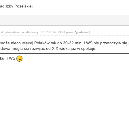
ad Izby Poselskiej.
ost był ostatnio modyfikowany: 17.07.2014, 23:41 przez
Zgredźmin
.)
że nieco więcej Polaków tak do 30-32 mln. I WŚ nie przetoczyła się pr
odowa mogła się rozwijać od XIX wieku już w spokoju.
ku II WŚ