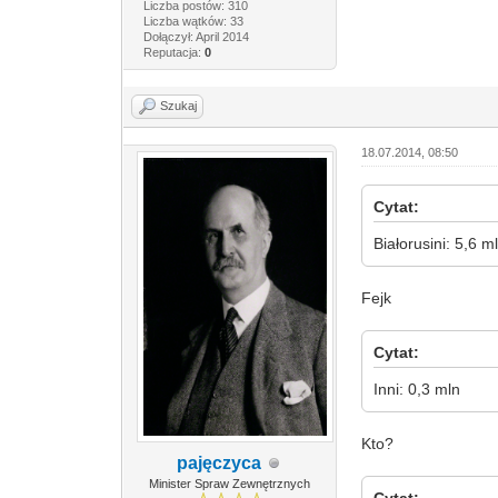
Liczba postów: 310
Liczba wątków: 33
Dołączył: April 2014
Reputacja:
0
Szukaj
18.07.2014, 08:50
Cytat:
Białorusini: 5,6 m
Fejk
Cytat:
Inni: 0,3 mln
Kto?
pajęczyca
Minister Spraw Zewnętrznych