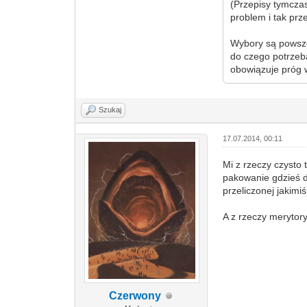
(Przepisy tymcza
problem i tak prze
Wybory są powsze
do czego potrzeb
obowiązuje próg 
Szukaj
17.07.2014, 00:11
Mi z rzeczy czysto 
pakowanie gdzieś do
przeliczonej jakim
A z rzeczy merytor
Czerwony