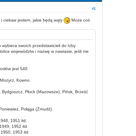
#1
 ciekaw jestem, jakie będą wąty
Może coś
wybiera swoich przedstawicieli do Izby
olice województw i nazwę w nawiasie, jeśli nie
osłów jest 540.
, Mozyrz, Kowno.
, Bydgoszcz, Płock (Mazowsze), Pińsk, Brześć
 Poniewież, Połąga (Żmudź).
948, 1951 itd.
1949, 1952 itd.
 1950, 1953 itd.