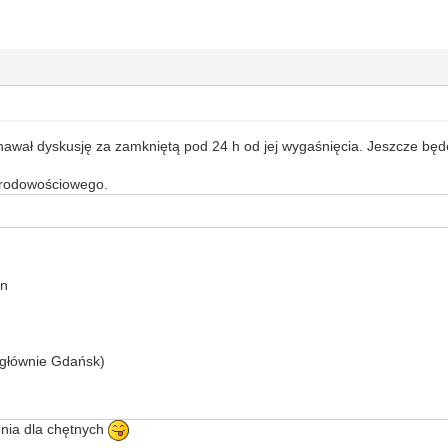
awał dyskusję za zamkniętą pod 24 h od jej wygaśnięcia. Jeszcze bę
arodowościowego.
ln
(głównie Gdańsk)
enia dla chętnych