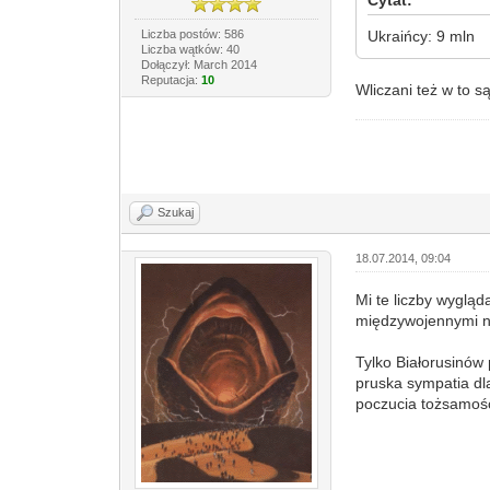
Cytat:
Liczba postów: 586
Ukraińcy: 9 mln
Liczba wątków: 40
Dołączył: March 2014
Reputacja:
10
Wliczani też w to s
Szukaj
18.07.2014, 09:04
Mi te liczby wyglą
międzywojennymi ni
Tylko Białorusinów 
pruska sympatia dl
poczucia tożsamośc