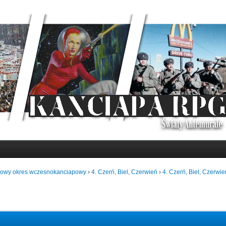
towy okres wczesnokanciapowy
›
4. Czerń, Biel, Czerwień
›
4. Czerń, Biel, Czerwie