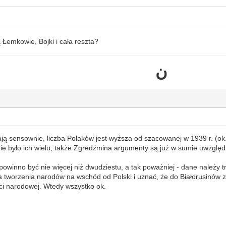
ą Łemkowie, Bojki i cała reszta?
ن
dają sensownie, liczba Polaków jest wyższa od szacowanej w 1939 r. (o
e było ich wielu, także Zgredźmina argumenty są już w sumie uwzględ
powinno być nie więcej niż dwudziestu, a tak poważniej - dane należy tr
a tworzenia narodów na wschód od Polski i uznać, że do Białorusinów z
i narodowej. Wtedy wszystko ok.