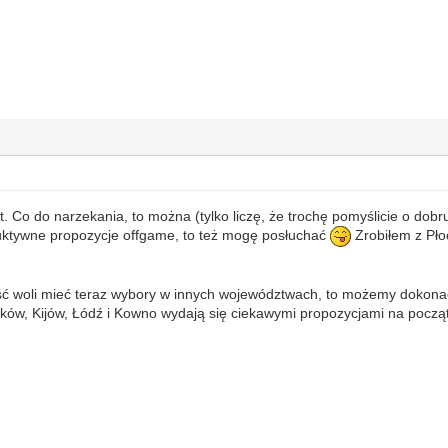
Co do narzekania, to można (tylko liczę, że trochę pomyślicie o dobru 
uktywne propozycje offgame, to też mogę posłuchać
Zrobiłem z Pł
zość woli mieć teraz wybory w innych województwach, to możemy doko
ków, Kijów, Łódź i Kowno wydają się ciekawymi propozycjami na począt