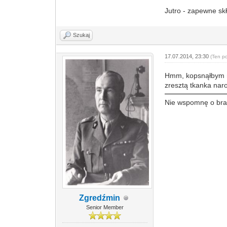
Jutro - zapewne skł
Szukaj
17.07.2014, 23:30
(Ten p
Hmm, kopsnąłbym mo
zresztą tkanka nar
Nie wspomnę o bra
Zgredźmin
Senior Member