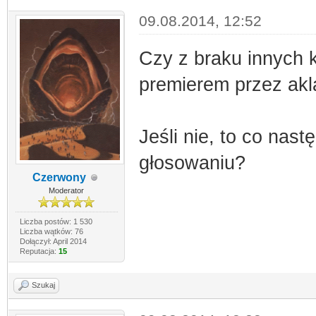
09.08.2014, 12:52
Czy z braku innych 
premierem przez ak
Jeśli nie, to co nast
głosowaniu?
Czerwony
Moderator
Liczba postów: 1 530
Liczba wątków: 76
Dołączył: April 2014
Reputacja:
15
Szukaj