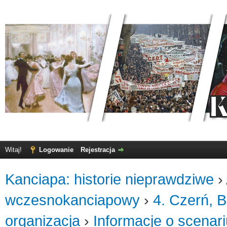
Witaj!
Logowanie
Rejestracja
Kanciapa: historie nieprawdziwe
›
wczesnokanciapowy
›
4. Czerń, B
organizacja
›
Informacje o scenar