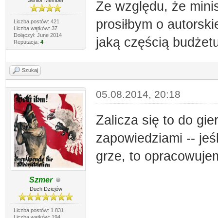
Senior Member
Ze względu, że mini
prosiłbym o autorski
Liczba postów: 421
Liczba wątków: 37
Dołączył: June 2014
jaką częścią budżetu
Reputacja:
4
Szukaj
05.08.2014, 20:18
Zalicza się to do gie
zapowiedziami -- jeś
grze, to opracowuje
Szmer
Duch Dziejów
Liczba postów: 1 831
Liczba wątków: 194