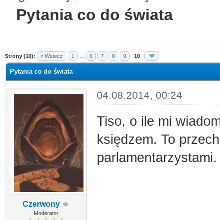
Pytania co do świata
Strony (10):
« Wstecz
1
…
6
7
8
9
10
Pytania co do świata
04.08.2014, 00:24
Tiso, o ile mi wiado
księdzem. To przecho
parlamentarzystami. 
Czerwony
Moderator