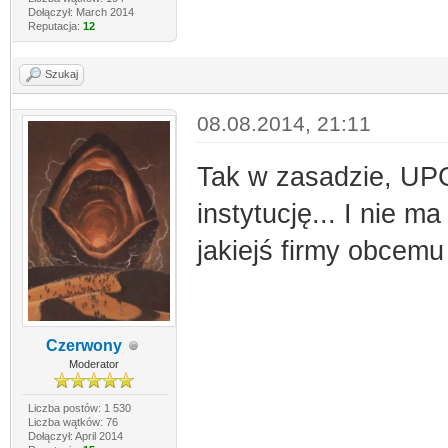
Dołączył: March 2014
Reputacja:
12
Szukaj
08.08.2014, 21:11
Tak w zasadzie, UPG
instytucję... I nie 
jakiejś firmy obcemu
Czerwony
Moderator
Liczba postów: 1 530
Liczba wątków: 76
Dołączył: April 2014