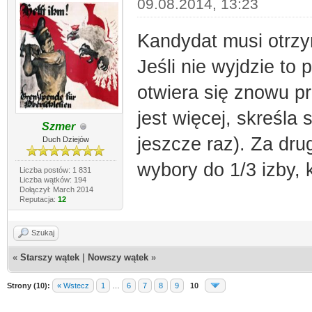
09.08.2014, 13:23
Kandydat musi otrz
Jeśli nie wyjdzie to
otwiera się znowu p
jest więcej, skreśla 
Szmer
jeszcze raz). Za dru
Duch Dziejów
wybory do 1/3 izby, k
Liczba postów: 1 831
Liczba wątków: 194
Dołączył: March 2014
Reputacja:
12
Szukaj
«
Starszy wątek
|
Nowszy wątek
»
Strony (10):
« Wstecz
1
…
6
7
8
9
10