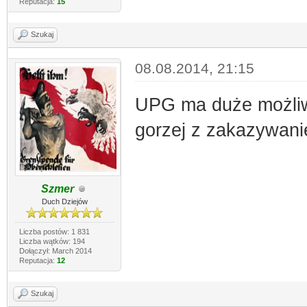
Reputacja:
15
Szukaj
08.08.2014, 21:15
UPG ma duże możliw
gorzej z zakazywan
Szmer
Duch Dziejów
Liczba postów: 1 831
Liczba wątków: 194
Dołączył: March 2014
Reputacja:
12
Szukaj