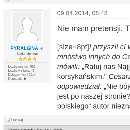
09.04.2014, 08:48
Nie mam pretensji. T
[size=8pt]
I przyszli c
PYRALGINA
Senior Member
mnóstwo innych do Ces
mówili:
„Ratuj nas Naj
Liczba postów: 555
Liczba wątków: 49
korsykańskim.”
Cesarz
Dołączył: April 2014
Reputacja:
0
odpowiedział:
„Nie bój
jest po naszej stronie
polskiego” autor niez
Szukaj