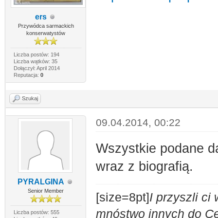
ers
Przywódca sarmackich
konserwatystów
Liczba postów: 194
Liczba wątków: 35
Dołączył: April 2014
Reputacja:
0
Szukaj
09.04.2014, 00:22
Wszystkie podane da
wraz z biografią.
PYRALGINA
Senior Member
[size=8pt]
I przyszli c
mnóstwo innych do Ces
Liczba postów: 555