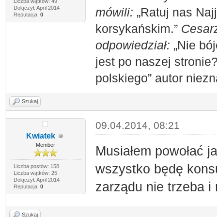
Liczba wątków: 49
Dołączył: April 2014
mówili:
„Ratuj nas Naj
Reputacja:
0
korsykańskim.”
Cesarz
odpowiedział:
„Nie bój
jest po naszej stronie
polskiego” autor niez
Szukaj
09.04.2014, 08:21
Kwiatek
Member
Musiałem powołać ja
wszystko będę konsu
Liczba postów: 158
Liczba wątków: 25
Dołączył: April 2014
zarządu nie trzeba i
Reputacja:
0
Szukaj