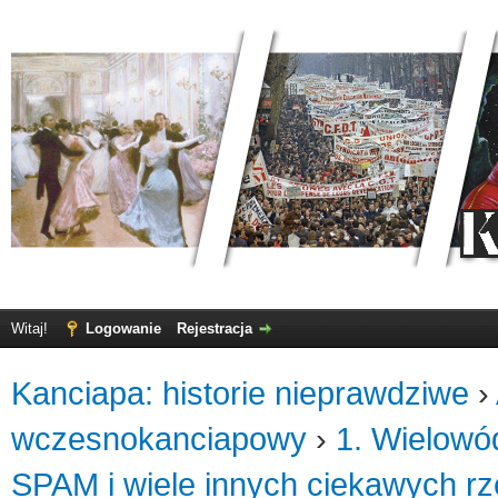
Witaj!
Logowanie
Rejestracja
Kanciapa: historie nieprawdziwe
›
wczesnokanciapowy
›
1. Wielowó
SPAM i wiele innych ciekawych r