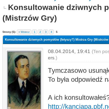
Konsultowanie dziwnych p
(Mistrzów Gry)
Strony (5):
« Wstecz
1
2
3
4
5
Konsultowanie dziwnych pomysłów (fetyszy?) Mistrza Gry (Mistrzów
08.04.2014, 19:41
(Ten pos
ers
.)
Tymczasowo usunąłe
To była odpowiedź n
A ich konsultowałeś
http://kanciapa.pbf.