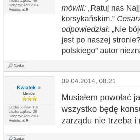
Liczba wątków: 49
Dołączył: April 2014
mówili:
„Ratuj nas Naj
Reputacja:
0
korsykańskim.”
Cesarz
odpowiedział:
„Nie bój
jest po naszej stronie
polskiego” autor niez
Szukaj
09.04.2014, 08:21
Kwiatek
Member
Musiałem powołać ja
wszystko będę konsu
Liczba postów: 158
Liczba wątków: 25
Dołączył: April 2014
zarządu nie trzeba i
Reputacja:
0
Szukaj