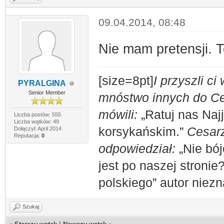
09.04.2014, 08:48
Nie mam pretensji. T
[size=8pt]
I przyszli c
PYRALGINA
Senior Member
mnóstwo innych do Ces
mówili:
„Ratuj nas Naj
Liczba postów: 555
Liczba wątków: 49
korsykańskim.”
Cesarz
Dołączył: April 2014
Reputacja:
0
odpowiedział:
„Nie bój
jest po naszej stronie
polskiego” autor niez
Szukaj