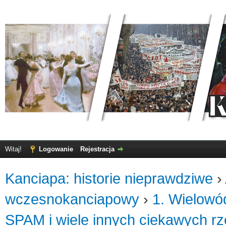
Witaj!
Logowanie
Rejestracja
Kanciapa: historie nieprawdziwe
›
wczesnokanciapowy
›
1. Wielowó
SPAM i wiele innych ciekawych r