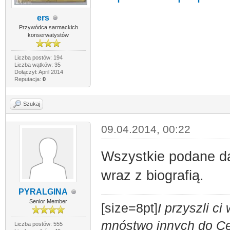
ers
Przywódca sarmackich
konserwatystów
Liczba postów: 194
Liczba wątków: 35
Dołączył: April 2014
Reputacja:
0
Szukaj
09.04.2014, 00:22
Wszystkie podane da
wraz z biografią.
PYRALGINA
Senior Member
[size=8pt]
I przyszli c
mnóstwo innych do Ces
Liczba postów: 555