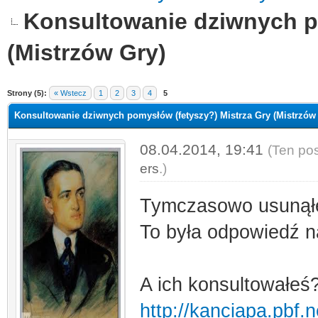
Konsultowanie dziwnych p
(Mistrzów Gry)
Strony (5):
« Wstecz
1
2
3
4
5
Konsultowanie dziwnych pomysłów (fetyszy?) Mistrza Gry (Mistrzów
08.04.2014, 19:41
(Ten pos
ers
.)
Tymczasowo usunąłe
To była odpowiedź n
A ich konsultowałeś
http://kanciapa.pbf.