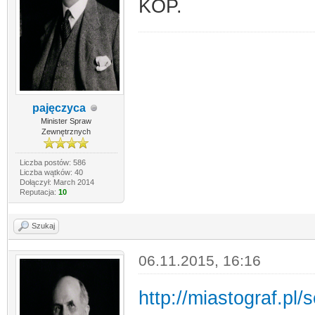
KOP.
pajęczyca
Minister Spraw
Zewnętrznych
Liczba postów: 586
Liczba wątków: 40
Dołączył: March 2014
Reputacja:
10
Szukaj
06.11.2015, 16:16
http://miastograf.p