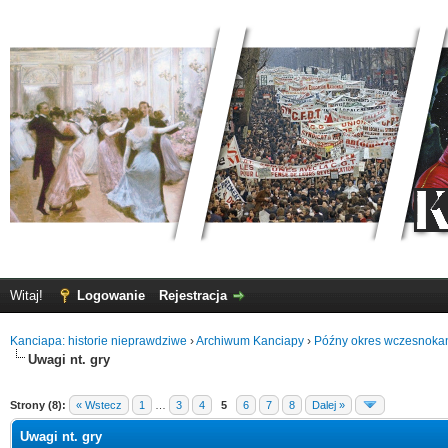
Witaj!
Logowanie
Rejestracja
Kanciapa: historie nieprawdziwe
›
Archiwum Kanciapy
›
Późny okres wczesnoka
Uwagi nt. gry
Strony (8):
« Wstecz
1
…
3
4
5
6
7
8
Dalej »
Uwagi nt. gry