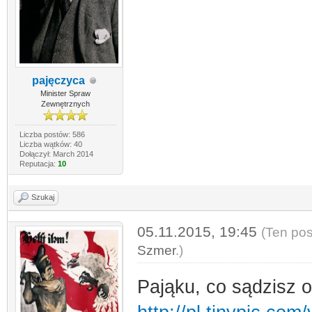
pajęczyca
Minister Spraw
Zewnętrznych
Liczba postów: 586
Liczba wątków: 40
Dołączył: March 2014
Reputacja:
10
Szukaj
05.11.2015, 19:45
(Ten pos
Szmer
.)
Pająku, co sądzisz o