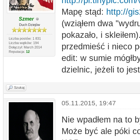
http://pl.tinypic.co
Mapę stąd:
http://g
Szmer
(wziąłem dwa "wydruk
Duch Dziejów
pokazało, i skleiłem
Liczba postów: 1 831
Liczba wątków: 194
przedmieść i nieco 
Dołączył: March 2014
Reputacja:
12
edit: w sumie mógłb
dzielnic, jeżeli to je
Szukaj
05.11.2015, 19:47
Nie wpadłem na to b
Może być ale póki co