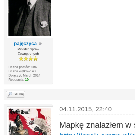
pajęczyca
Minister Spraw
Zewnętrznych
Liczba postów: 586
Liczba wątków: 40
Dołączył: March 2014
Reputacja:
10
Szukaj
04.11.2015, 22:40
Mapkę znalazłem w s