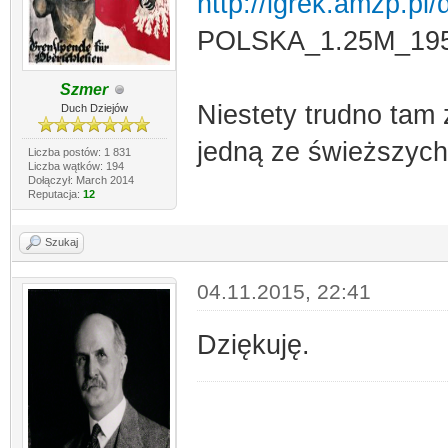
http://igrek.amzp.pl
POLSKA_1.25M_195
Szmer
Niestety trudno tam 
Duch Dziejów
jedną ze świeższych
Liczba postów: 1 831
Liczba wątków: 194
Dołączył: March 2014
Reputacja:
12
Szukaj
04.11.2015, 22:41
Dziękuję.