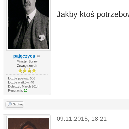
Jakby ktoś potrzebow
pajęczyca
Minister Spraw
Zewnętrznych
Liczba postów: 586
Liczba wątków: 40
Dołączył: March 2014
Reputacja:
10
Szukaj
09.11.2015, 18:21