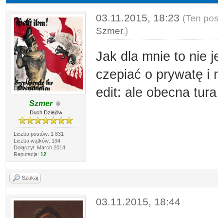
03.11.2015, 18:23
(Ten pos
Szmer
.)
Jak dla mnie to nie j
czepiać o prywatę i
edit: ale obecna tura
Szmer
Duch Dziejów
Liczba postów: 1 831
Liczba wątków: 194
Dołączył: March 2014
Reputacja:
12
Szukaj
03.11.2015, 18:44