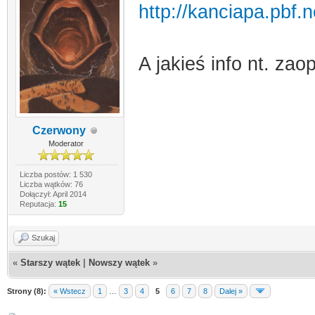
http://kanciapa.pbf.
A jakieś info nt. zao
Czerwony
Moderator
Liczba postów: 1 530
Liczba wątków: 76
Dołączył: April 2014
Reputacja:
15
Szukaj
«
Starszy wątek
|
Nowszy wątek
»
Strony (8):
« Wstecz
1
…
3
4
5
6
7
8
Dalej »