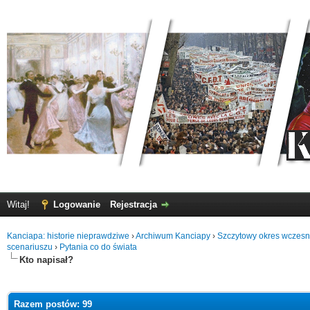
Witaj!
Logowanie
Rejestracja
Kanciapa: historie nieprawdziwe
›
Archiwum Kanciapy
›
Szczytowy okres wczes
scenariuszu
›
Pytania co do świata
Kto napisał?
Razem postów: 99