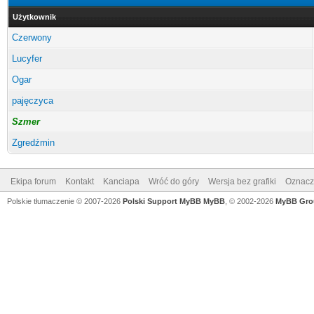
Użytkownik
Czerwony
Lucyfer
Ogar
pajęczyca
Szmer
Zgredźmin
Ekipa forum
Kontakt
Kanciapa
Wróć do góry
Wersja bez grafiki
Oznacz 
Polskie tłumaczenie © 2007-2026
Polski Support MyBB
MyBB
, © 2002-2026
MyBB Gro