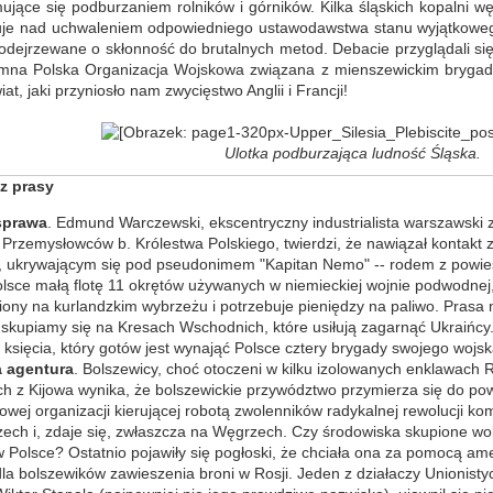
ujące się podburzaniem rolników i górników. Kilka śląskich kopalni w
je nad uchwaleniem odpowiedniego ustawodawstwa stanu wyjątkowego
odejrzewane o skłonność do brutalnych metod. Debacie przyglądali si
mna Polska Organizacja Wojskowa związana z mienszewickim brygadi
iat, jaki przyniosło nam zwycięstwo Anglii i Francji!
Ulotka podburzająca ludność Śląska.
 z prasy
sprawa
. Edmund Warczewski, ekscentryczny industrialista warszawski 
Przemysłowców b. Królestwa Polskiego, twierdzi, że nawiązał kontakt z
 ukrywającym się pod pseudonimem "Kapitan Nemo" -- rodem z powieś
lsce małą flotę 11 okrętów używanych w niemieckiej wojnie podwodnej
iony na kurlandzkim wybrzeżu i potrzebuje pieniędzy na paliwo. Prasa m
 skupiamy się na Kresach Wschodnich, które usiłują zagarnąć Ukraińcy
o księcia, który gotów jest wynająć Polsce cztery brygady swojego wojsk
 agentura
. Bolszewicy, choć otoczeni w kilku izolowanych enklawach R
ch z Kijowa wynika, że bolszewickie przywództwo przymierza się do p
wej organizacji kierującej robotą zwolenników radykalnej rewolucji ko
zech i, zdaje się, zwłaszcza na Węgrzech. Czy środowiska skupione wo
w Polsce? Ostatnio pojawiły się pogłoski, że chciała ona za pomocą a
a bolszewików zawieszenia broni w Rosji. Jeden z działaczy Unionisty