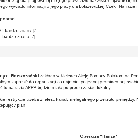
Wiktor Stąpała (najpewniej nie jego prawdziwe nazwisko), ujawnił się n
nego wywiadu informacji o jego pracy dla bolszewickiej Czeki. Na razie
 postaci
ki
: bardzo znany [7]
g
: bardzo znana [7]
orące.
Barszczański
zakłada w Kielcach Akcję Pomocy Polakom na Pomo
łbym zaprosić do organizacji co najmniej po jednej prominentnej osobie
to na razie APPP będzie miało po prostu zasięg lokalny.
ie restrykcje trzeba znaleźć kanały nielegalnego przerzutu pieniędzy.
tępujący plan:
Operacja "Hanza"