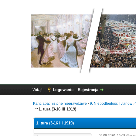
Witaj!
Logowanie
Rejestracja
Kanciapa: historie nieprawdziwe
›
9. Niepodległość Tytanów
›
1. tura (3-16 III 1919)
1. tura (3-16 III 1919)
03.09.2020, 16:09
(Ten p