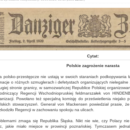
Cytat:
Polskie zagrożenie narasta
 polsko-przestępcze nie ustają w swoich staraniach podkopywania ł
macje o różnych szmuglerach i defetystach organizujących nielegalne
ugiej stronie granicy, w samozwańczej Republice Polskiej organizowane
wodniczący Regencji Wschodniopruskiej feldmarszałek von HINDEN
anizacji. Powołano też specjalną komisję do prześwietlenia niejako
lskich stowarzyszeń. Generał von Mackensen powiedział prasie, że
zkodziło Regencji w zachowaniu spokoju na ulicach.
blemami zmaga się Republika Śląska. Nikt nie wie, czy Polacy ni
ic, jakie miało miejsce w prowincji poznańskiej. Tymczasem jedna