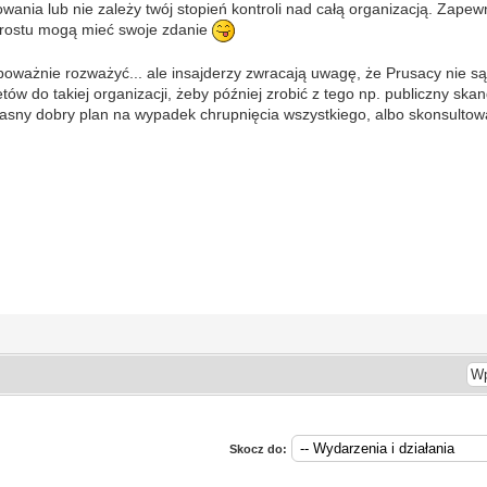
wania lub nie zależy twój stopień kontroli nad całą organizacją. Zape
 prostu mogą mieć swoje zdanie
 poważnie rozważyć... ale insajderzy zwracają uwagę, że Prusacy nie są
ów do takiej organizacji, żeby później zrobić z tego np. publiczny skand
łasny dobry plan na wypadek chrupnięcia wszystkiego, albo skonsultow
Skocz do: