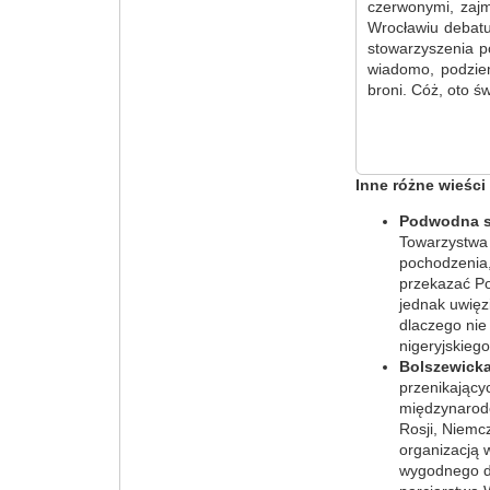
czerwonymi, zajm
Wrocławiu debatu
stowarzyszenia p
wiadomo, podzie
broni. Cóż, oto św
Inne różne wieści
Podwodna 
Towarzystwa 
pochodzenia,
przekazać Po
jednak uwięz
dlaczego nie
nigeryjskieg
Bolszewicka
przenikający
międzynarodo
Rosji, Niemc
organizacją 
wygodnego dl