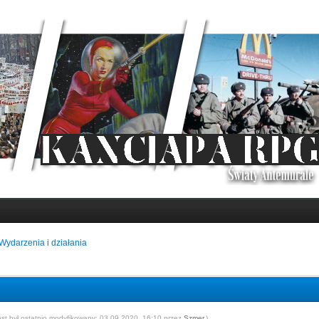
Wydarzenia i działania
ost był ostatnio modyfikowany: 03.09.2020, 16:10 przez
Szmer
.)