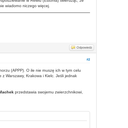
iespodziewanie w Rewlu (Estonia) twierdząc, że
 nie wiadomo niczego więcej.
Odpowiedz
#2
rzu (APPP). O ile nie muszę ich w tym celu
 z Warszawy, Krakowa i Kielc. Jeśli jednak
Machek
przedstawia swojemu zwierzchnikowi,