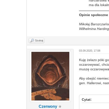
narciarstwa 
ma dla lokal
Opinie społeczne
Mikołaj Barszczańs
Wilhelmina Hardin
Szukaj
03.09.2020, 17:08
Kuję żelazo póki g
oczarowywać, chcia
muszę oczarowywać 
Aby obejść niemieck
gen. Hallerowi, nas
Cytat:
Czerwony