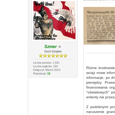
Szmer
Duch Dziejów
Liczba postów: 1 831
Liczba wątków: 194
Różne środowiska
Dołączył: March 2014
wciąż nowe infor
Reputacja:
12
informacje, po dr
pieniędzy. Prze
finansowania org
"oświatowych" po
ententy nie przes
Z podobnymi pro
naruszenie gran