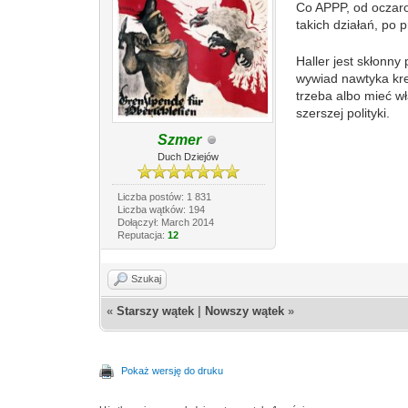
Co APPP, od oczaro
takich działań, po
Haller jest skłonny
wywiad nawtyka kret
trzeba albo mieć w
szerszej polityki.
Szmer
Duch Dziejów
Liczba postów: 1 831
Liczba wątków: 194
Dołączył: March 2014
Reputacja:
12
Szukaj
«
Starszy wątek
|
Nowszy wątek
»
Pokaż wersję do druku