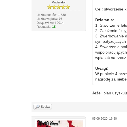
Moderator
Cel:
stworzenie k
Liczba postów: 1 530
Liczba wątków: 76
Działania:
Dołączył: April 2014
1. Stworzenie fał
Reputacja:
15
2. Założenie fikc
3. Zwerbowanie do
sympatyzujących 
4. Stworzenie sta
współpracujących
wpłacać na rzecz 
Uwagi:
W punkcie 4 prze
nagrodę za niebez
Jeżeli plan uzysku
Szukaj
05.09.2020, 16:30