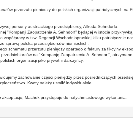
anałów przerzutu pieniędzy do polskich organizacji patriotycznych na 
szywej persony austriackiego przedsiębiorcy, Alfreda Sehndorfa.
yjnej "Kompanji Zaopatrzenia A. Sehndorf" będącej w istocie przykrywką
 współpracy w tzw. Regencji Wschodniopruskiej kilku patriotycznie na
ze sprawą polską przedsiębiorców niemieckich.
łego schematu przerzutu pieniędzy opartego o faktury za fikcyjny eksp
 przedsiębiorców na "Kompanję Zaopatrzenia A. Sehndorf"; otrzymane 
polskich organizacji jako prywatni darczyńcy.
widujemy zachowanie części pieniędzy przez pośredniczących przedsię
pieczeństwo. Kwoty należy ustalić indywidualnie.
je akceptację, Machek przystępuje do natychmiastowego wykonania.