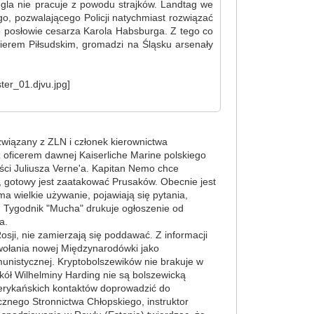
ęgla nie pracuje z powodu strajków. Landtag we
, pozwalającego Policji natychmiast rozwiązać
ę posłowie cesarza Karola Habsburga. Z tego co
erem Piłsudskim, gromadzi na Śląsku arsenały
związany z ZLN i członek kierownictwa
 oficerem dawnej Kaiserliche Marine polskiego
ci Juliusza Verne'a. Kapitan Nemo chce
, gotowy jest zaatakować Prusaków. Obecnie jest
a wielkie używanie, pojawiają się pytania,
. Tygodnik "Mucha" drukuje ogłoszenie od
a.
osji, nie zamierzają się poddawać. Z informacji
owołania nowej Międzynarodówki jako
munistycznej. Kryptobolszewików nie brakuje w
kół Wilhelminy Harding nie są bolszewicką
merykańskich kontaktów doprowadzić do
cznego Stronnictwa Chłopskiego, instruktor