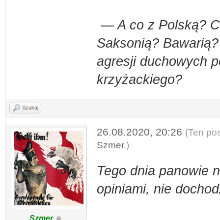
— A co z Polską? C
Saksonią? Bawarią? 
agresji duchowych 
krzyżackiego?
Szukaj
26.08.2020, 20:26
(Ten pos
Szmer
.)
Tego dnia
panowie ni
opiniami, nie docho
Szmer