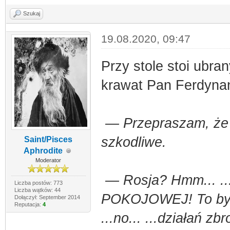
Szukaj
19.08.2020, 09:47
Przy stole stoi ubra
krawat Pan Ferdynan
— Przepraszam, że n
szkodliwe.
Saint/Pisces
Aphrodite
Moderator
— Rosja? Hmm... ...j
Liczba postów: 773
Liczba wątków: 44
POKOJOWEJ! To było
Dołączył: September 2014
Reputacja:
4
...no... ...działań zb