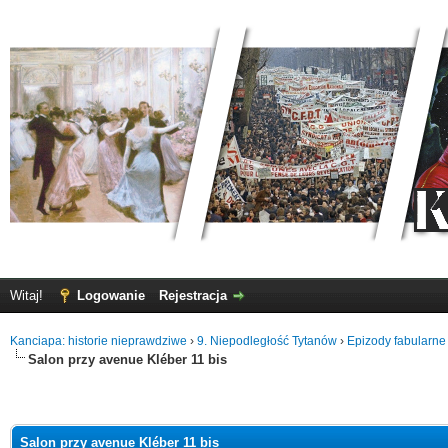
Witaj!
Logowanie
Rejestracja
Kanciapa: historie nieprawdziwe
›
9. Niepodległość Tytanów
›
Epizody fabularne
Salon przy avenue Kléber 11 bis
Salon przy avenue Kléber 11 bis