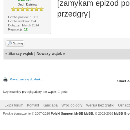
[zamykam epizod po 
Duch Dziejów
przedgry]
Liczba postów: 1 831
Liczba wątków: 194
Dołączył: March 2014
Reputacja:
12
Szukaj
«
Starszy wątek
|
Nowszy wątek
»
Pokaż wersję do druku
Skocz d
Użytkownicy przeglądający ten wątek: 1 gości
Ekipa forum
Kontakt
Kanciapa
Wróć do góry
Wersja bez grafiki
Oznacz 
Polskie tłumaczenie © 2007-2026
Polski Support MyBB
MyBB
, © 2002-2026
MyBB Gro