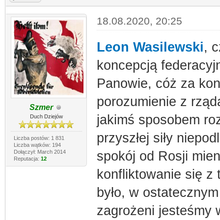
18.08.2020, 20:25
Leon Wasilewski
, 
koncepcją federacyj
Panowie, cóż za kon
porozumienie z rząd
Szmer
jakimś sposobem ro
Duch Dziejów
przyszłej siły niepod
Liczba postów: 1 831
Liczba wątków: 194
Dołączył: March 2014
spokój od Rosji mien
Reputacja:
12
konfliktowanie się z
było, w ostatecznym
zagrożeni jesteśmy 