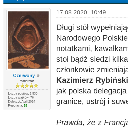
17.08.2020, 10:49
Długi stół wypełniaj
Narodowego Polskieg
notatkami, kawałkam
stoi bądź siedzi kil
członkowie zmieniają
Czerwony
Kazimierz Rybińsk
Moderator
jak polska delegacj
Liczba postów: 1 530
Liczba wątków: 76
granice, ustrój i su
Dołączył: April 2014
Reputacja:
15
Prawda, że z Francją