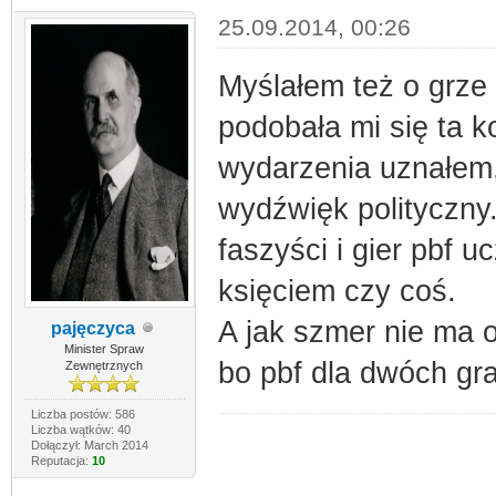
25.09.2014, 00:26
Myślałem też o grz
podobała mi się ta k
wydarzenia uznałem,
wydźwięk polityczny
faszyści i gier pbf 
księciem czy coś.
A jak szmer nie ma o
pajęczyca
Minister Spraw
bo pbf dla dwóch gra
Zewnętrznych
Liczba postów: 586
Liczba wątków: 40
Dołączył: March 2014
Reputacja:
10