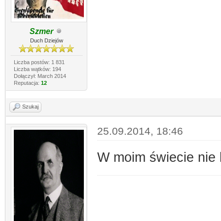
Szmer
Duch Dziejów
Liczba postów: 1 831
Liczba wątków: 194
Dołączył: March 2014
Reputacja:
12
Szukaj
25.09.2014, 18:46
W moim świecie nie