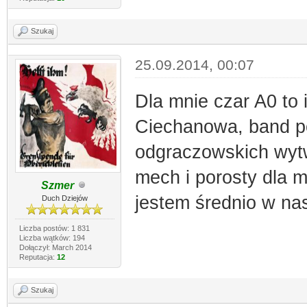
Szukaj
25.09.2014, 00:07
Dla mnie czar A0 to 
Ciechanowa, band po
odgraczowskich wytwo
mech i porosty dla m
Szmer
jestem średnio w na
Duch Dziejów
Liczba postów: 1 831
Liczba wątków: 194
Dołączył: March 2014
Reputacja:
12
Szukaj