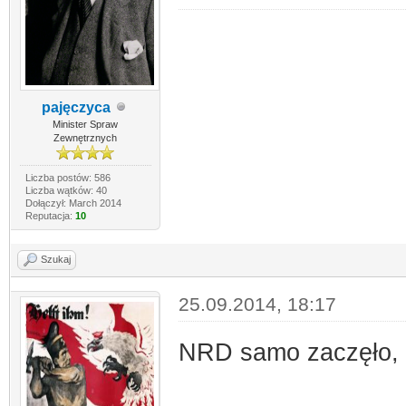
pajęczyca
Minister Spraw
Zewnętrznych
Liczba postów: 586
Liczba wątków: 40
Dołączył: March 2014
Reputacja:
10
Szukaj
25.09.2014, 18:17
NRD samo zaczęło, b