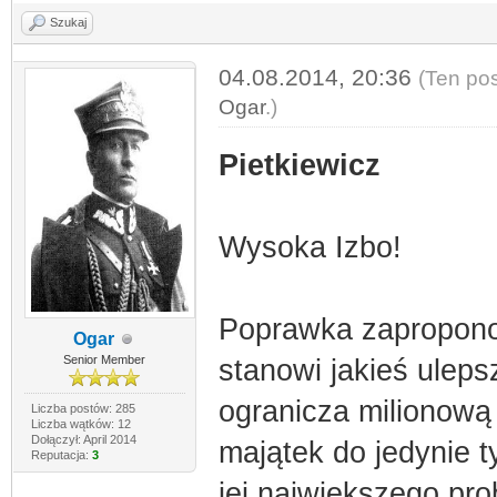
Szukaj
04.08.2014, 20:36
(Ten pos
Ogar
.)
Pietkiewicz
Wysoka Izbo!
Poprawka zapropono
Ogar
Senior Member
stanowi jakieś uleps
ogranicza milionową
Liczba postów: 285
Liczba wątków: 12
Dołączył: April 2014
majątek do jedynie t
Reputacja:
3
jej największego pr