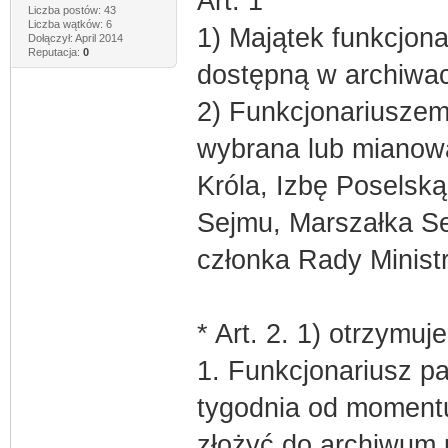
Art. 1
Liczba postów: 43
Liczba wątków: 6
1) Majątek funkcjon
Dołączył: April 2014
Reputacja:
0
dostępną w archiwa
2) Funkcjonariusze
wybrana lub mianow
Króla, Izbę Poselską
Sejmu, Marszałka Se
członka Rady Minist
* Art. 2. 1) otrzymuj
1. Funkcjonariusz p
tygodnia od momentu
złożyć do archiwum