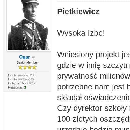
Pietkiewicz
Wysoka Izbo!
Wniesiony projekt j
Ogar
Senior Member
gdzie w imię szczyt
prywatność milionów
Liczba postów: 285
Liczba wątków: 12
Dołączył: April 2014
potrzebne nam jest b
Reputacja:
3
składał oświadczeni
Czy dyrektor szkoły
100 złotych oszczęd
urzędzie będzie musia