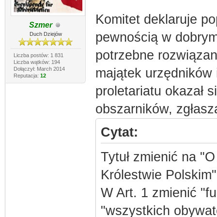
Komitet deklaruje po
Szmer
pewnością w dobrym
Duch Dziejów
potrzebne rozwiązani
Liczba postów: 1 831
Liczba wątków: 194
Dołączył: March 2014
majątek urzędników 
Reputacja:
12
proletariatu okazał s
obszarników, zgłasz
Cytat:
Tytuł zmienić na "
Królestwie Polskim"
W Art. 1 zmienić "f
"wszystkich obywate