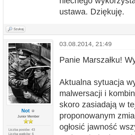
niecnego wykorzysta
ustawa. Dziękuję.
Szukaj
03.08.2014, 21:49
Panie Marszałku! Wy
Aktualna sytuacja w
malwersacji i kombi
skoro zasiadają w tej
Not
proponowanym zmian
Junior Member
ogłosić jawność wsz
Liczba postów: 43
Liczba wątków: 6