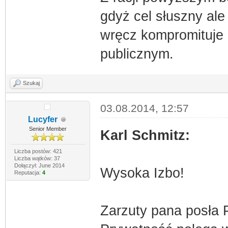
gdyż cel słuszny al
wręcz kompromituje s
publicznym.
Szukaj
03.08.2014, 12:57
Lucyfer
Senior Member
Karl Schmitz:
Liczba postów: 421
Liczba wątków: 37
Dołączył: June 2014
Wysoka Izbo!
Reputacja:
4
Zarzuty pana posła 