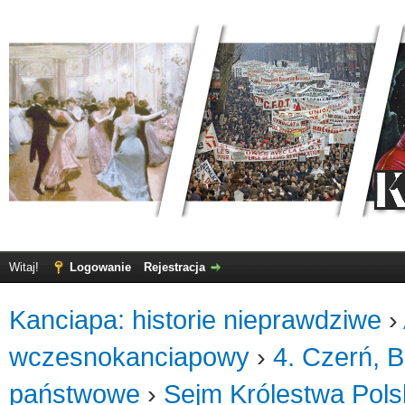
Witaj!
Logowanie
Rejestracja
Kanciapa: historie nieprawdziwe
›
wczesnokanciapowy
›
4. Czerń, B
państwowe
›
Sejm Królestwa Pols