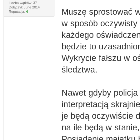
Liczba wątków: 37
Dołączył: June 2014
Muszę sprostować wy
Reputacja:
4
w sposób oczywisty n
każdego oświadczeni
będzie to uzasadnion
Wykrycie fałszu w o
śledztwa.
Nawet gdyby policja
interpretacją skrajn
je będą oczywiście d
na ile będą w stanie
Posiadanie majątku 