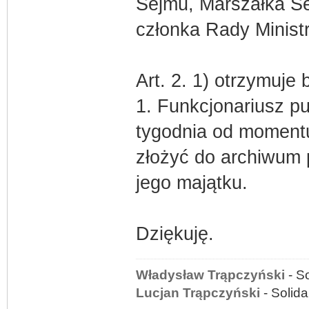
Sejmu, Marszałka Se
członka Rady Minist
Art. 2. 1) otrzymuje 
1. Funkcjonariusz p
tygodnia od momentu
złożyć do archiwum
jego majątku.
Dziękuję.
Władysław Trąpczyński
- S
Lucjan Trąpczyński
- Solid