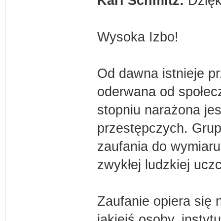
Karl Schmitz:
Dzięk
Wysoka Izbo!
Od dawna istnieje pr
oderwana od społec
stopniu narażona jes
przestępczych. Grupy
zaufania do wymiaru
zwykłej ludzkiej ucz
Zaufanie opiera się
jakiejś osoby, insty