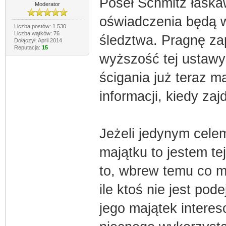
Poseł Schmitz łaska
Moderator
oświadczenia będą 
Liczba postów: 1 530
Liczba wątków: 76
śledztwa. Pragnę za
Dołączył: April 2014
Reputacja:
15
wyższość tej ustaw
ścigania już teraz 
informacji, kiedy zaj
Jeżeli jedynym celem
majątku to jestem te
to, wbrew temu co m
ile ktoś nie jest po
jego majątek interes