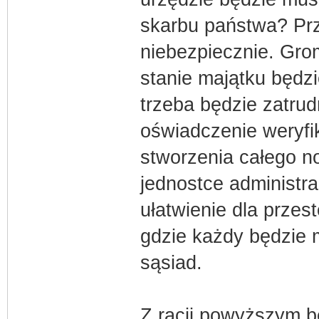
skarbu państwa? Prze
niebezpiecznie. Grom
stanie majątku będz
trzeba będzie zatrud
oświadczenie weryfi
stworzenia całego n
jednostce administra
ułatwienie dla przes
gdzie każdy będzie 
sąsiad.
Z racji powyższym 