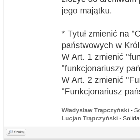
jego majątku.
* Tytuł zmienić na "
państwowych w Króle
W Art. 1 zmienić "fu
"funkcjonariuszy pa
W Art. 2 zmienić "Fu
"Funkcjonariusz pań
Władysław Trąpczyński
- S
Lucjan Trąpczyński
- Solid
Szukaj