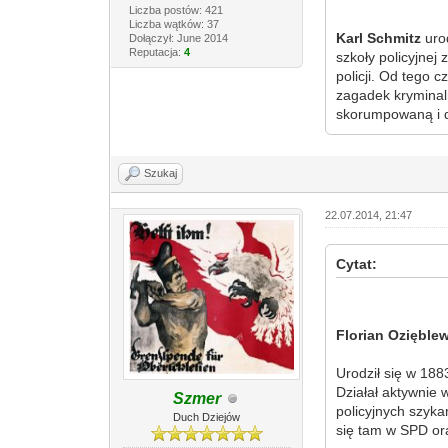
Liczba postów: 421
Liczba wątków: 37
Karl Schmitz
urod
Dołączył: June 2014
Reputacja:
4
szkoły policyjnej
policji. Od tego
zagadek kryminaln
skorumpowaną i d
Szukaj
22.07.2014, 21:47
Cytat:
Florian Ozięble
Urodził się w 188
Działał aktywnie 
Szmer
policyjnych szyk
Duch Dziejów
się tam w SPD ora