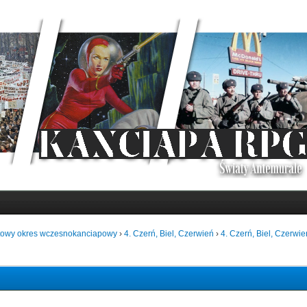
towy okres wczesnokanciapowy
›
4. Czerń, Biel, Czerwień
›
4. Czerń, Biel, Czerwie