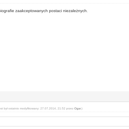
biografie zaakceptowanych postaci niezależnych.
ost był ostatnio modyfikowany: 27.07.2014, 21:52 przez
Ogar
.)