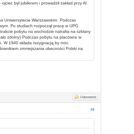
jciec był jubilerem i prowadził zakład przy Al.
 na Uniwersytecie Warszawskim. Podczas
dowym. Po studiach rozpoczął pracę w UPG
rakcie pobytu na wschodzie natrafia na szklany
 mało zdolny) Podczas pobytu na placówce w
ji. W 1940 składa rezygnacją by móc
rędownikiem zmniejszania obecności Polski na
Odpowiedz
#3