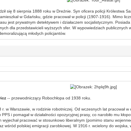
ził się 8 sierpnia 1888 roku w Dreźnie. Syn oficera policji Królestwa Sa
 zamieszkał w Gdańsku, gdzie pracował w policji (1907-1916). Mimo li
 czasu jest prywatnym detektywem i działaczem socjalistycznym. Posiad
ych dla przedstawicieli wyższych sfer. W wypowiedziach publicznych wiel
emoralizującą młodych policjantów.
wicz
-- przewodniczący Robochłopa od 1938 roku.
3 r. w Warszawie, w rodzinie robotniczej. Od wczesnych lat pracował w
w PPS i pomagał w działalności opozycyjnej prasy, co narobiło mu kło
an wyjechał pracować w stosunkowo liberalnym (pomimo stanu wojennego
z wśród polskiej emigracji zarobkowej. W 1916 r. wcielony do wojska, 