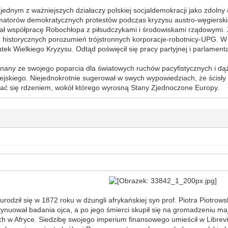
ę jednym z ważniejszych działaczy polskiej socjaldemokracji jako zdolny 
matorów demokratycznych protestów podczas kryzysu austro-węgiersk
erał współpracę Robochłopa z piłsudczykami i środowiskami rządowymi
historycznych porozumień trójstronnych korporacje-robotnicy-UPG. W 
ek Wielkiego Kryzysu. Odtąd poświęcił się pracy partyjnej i parlamenta
znany ze swojego poparcia dla światowych ruchów pacyfistycznych i dąż
ejskiego. Niejednokrotnie sugerował w swych wypowiedziach, że ścisły
stać się rdzeniem, wokół którego wyrosną Stany Zjednoczone Europy.
urodził się w 1872 roku w dżungli afrykańskiej syn prof. Piotra Piotrow
nuował badania ojca, a po jego śmierci skupił się na gromadzeniu maj
h w Afryce. Siedzibę swojego imperium finansowego umieścił w Librevi