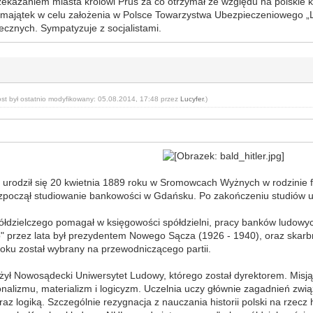
ekazaniem miasta królowi Prus za co otrzymał ze względu na polskie k
 majątek w celu założenia w Polsce Towarzystwa Ubezpieczeniowego „Lib
ecznych. Sympatyzuje z socjalistami.
ost był ostatnio modyfikowany: 05.08.2014, 17:48 przez
Lucyfer
.)
i
urodził się 20 kwietnia 1889 roku w Sromowcach Wyżnych w rodzinie 
ozpoczął studiowanie bankowości w Gdańsku. Po zakończeniu studiów 
ółdzielczego pomagał w księgowości spółdzielni, pracy banków ludowyc
 przez lata był prezydentem Nowego Sącza (1926 - 1940), oraz skarbn
roku został wybrany na przewodniczącego partii.
ył Nowosądecki Uniwersytet Ludowy, którego został dyrektorem. Misją t
nalizmu, materializm i logicyzm. Uczelnia uczy głównie zagadnień zwią
raz logiką. Szczególnie rezygnacja z nauczania historii polski na rzecz h