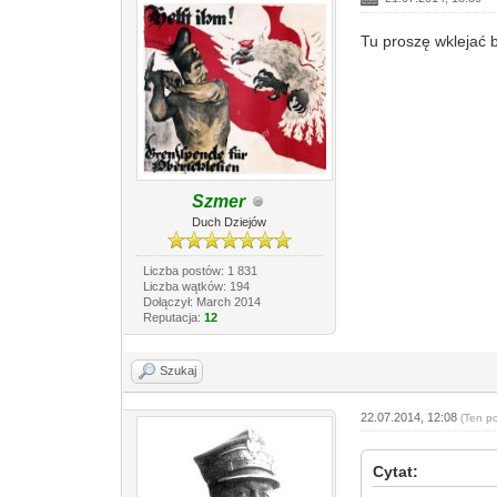
Tu proszę wklejać 
Szmer
Duch Dziejów
Liczba postów: 1 831
Liczba wątków: 194
Dołączył: March 2014
Reputacja:
12
Szukaj
22.07.2014, 12:08
(Ten p
Cytat: