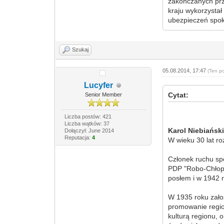
zakończanych prz
kraju wykorzystał
ubezpieczeń społ
Szukaj
05.08.2014, 17:47
(Ten p
Lucyfer
Cytat:
Senior Member
Liczba postów: 421
Liczba wątków: 37
Karol Niebiańsk
Dołączył: June 2014
Reputacja:
4
W wieku 30 lat r
Członek ruchu sp
PDP "Robo-Chłop"
posłem i w 1942 
W 1935 roku założ
promowanie regio
kulturą regionu, o