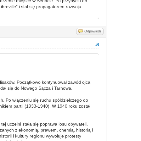
orzenie miejsce w Senacie. Po przybyciu do
reville” i stał się propagatorem rozwoju
Odpowiedz
#6
flisaków. Początkowo kontynuował zawód ojca.
udał się do Nowego Sącza i Tarnowa.
h. Po włączeniu się ruchu spółdzielczego do
ikiem partii (1933-1940). W 1940 roku został
ej uczelni stała się poprawa losu obywateli,
zanych z ekonomią, prawem, chemią, historią i
istorii i kultury regionu wywołuje protesty