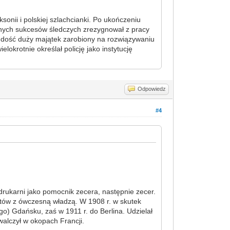
ksonii i polskiej szlachcianki. Po ukończeniu
cznych sukcesów śledczych zrezygnował z pracy
a dość duży majątek zarobiony na rozwiązywaniu
okrotnie określał policję jako instytucję
Odpowiedz
#4
 drukarni jako pomocnik zecera, następnie zecer.
potów z ówczesną władzą. W 1908 r. w skutek
) Gdańsku, zaś w 1911 r. do Berlina. Udzielał
walczył w okopach Francji.