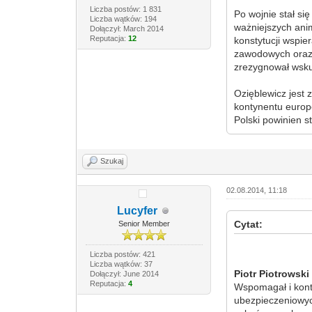
Liczba postów: 1 831
Po wojnie stał si
Liczba wątków: 194
ważniejszych ani
Dołączył: March 2014
Reputacja:
12
konstytucji wspi
zawodowych oraz 
zrezygnował wskut
Ozięblewicz jest 
kontynentu europ
Polski powinien 
Szukaj
02.08.2014, 11:18
Lucyfer
Cytat:
Senior Member
Liczba postów: 421
Liczba wątków: 37
Piotr Piotrowski
Dołączył: June 2014
Reputacja:
4
Wspomagał i konty
ubezpieczeniowyc