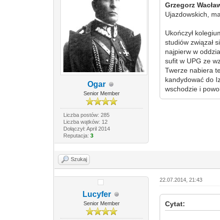
Grzegorz Wacław
Ujazdowskich, ma
Ukończył kolegiu
studiów związał 
najpierw w oddzi
sufit w UPG ze wz
Twerze nabiera t
kandydować do Izb
Ogar
wschodzie i powo
Senior Member
Liczba postów: 285
Liczba wątków: 12
Dołączył: April 2014
Reputacja:
3
Szukaj
22.07.2014, 21:43
Lucyfer
Cytat:
Senior Member