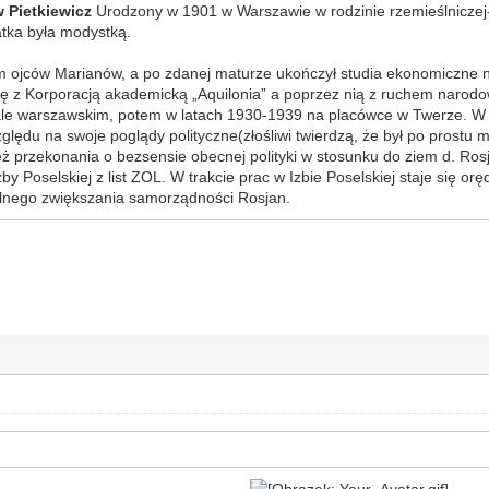
 Pietkiewicz
Urodzony w 1901 w Warszawie w rodzinie rzemieślniczej- o
tka była modystką.
m ojców Marianów, a po zdanej maturze ukończył studia ekonomiczne
się z Korporacją akademicką „Aquilonia” a poprzez nią z ruchem naro
ale warszawskim, potem w latach 1930-1939 na placówce w Twerze. W t
ględu na swoje poglądy polityczne(złośliwi twierdzą, że był po prostu
eż przekonania o bezsensie obecnej polityki w stosunku do ziem d. Ros
y Poselskiej z list ZOL. W trakcie prac w Izbie Poselskiej staje się o
lnego zwiększania samorządności Rosjan.