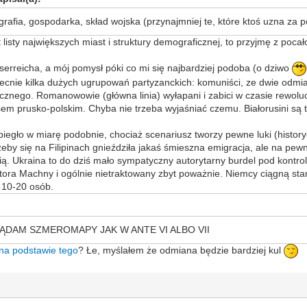
rafia, gospodarka, skład wojska (przynajmniej te, które ktoś uzna za 
kt listy największych miast i struktury demograficznej, to przyjmę z po
serreicha, a mój pomysł póki co mi się najbardziej podoba (o dziwo
obecnie kilka dużych ugrupowań partyzanckich: komuniści, ze dwie odmi
cznego. Romanowowie (główna linia) wyłapani i zabici w czasie rewolucji
m prusko-polskim. Chyba nie trzeba wyjaśniać czemu. Białorusini są tr
iegło w miarę podobnie, chociaż scenariusz tworzy pewne luki (historyc
eby się na Filipinach gnieździła jakaś śmieszna emigracja, ale na pe
bią. Ukraina to do dziś mało sympatyczny autorytarny burdel pod kontro
ra Machny i ogólnie nietraktowany zbyt poważnie. Niemcy ciągną stam
o 10-20 osób.
o: ŻĄDAM SZMEROMAPY JAK W ANTE VI ALBO VII
na podstawie tego
? Łe, myślałem że odmiana będzie bardziej kul