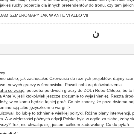
jakieś ruchy poparcia dla innych pretendentów do tronu, czy tam jakich
 ŻĄDAM SZMEROMAPY JAK W ANTE VI ALBO VII
ن
ycy.
bno ciebie, jak zachęcałeś Czerwusia do różnych projektów: dajmy sz
wet nowych graczy w środowisku. Powoli nabiorą doświadczenia.
waha co wziąć
: potrzeba po dwóch graczy do ZOL i Robo-Chłopa, bo to 
a Ante V, jeśli ktokolwiek jeszcze zrozumie to wyjaśnienie). Reszta ś
zależy, w co komu będzie fajniej grać. Co nie znaczy, że poza dwiema n
 eminencją albo języczkiem u wargi :>
izował, bo lubię to tchnienie wielkiej polityki. Różne plany interwencji
em. A w większości późnych edycji Polska była w ogóle za słaba, żeby si
ierwszy? Też, nie chwaląc się, jestem całkiem zadowolony. Co do pytań:
pisał(a):