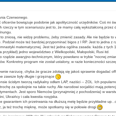
ania Czerwonego.
 oficerów bowiązuje podobnie jak apolityczność urzędników. Coś mi świ
h rzeczy w tym scenariuszu jest to, że mamy całą wykształconą przez d
rdnungu.
 to zniosą, nie widzę problemu, żeby zmienić zasady. Ale nie będzie to
. Podział może też bardziej przypominać bigos z I RP. Jest to jedna z
nastyki matematycznej. Jest też jedna ogólna zasada: każda z tych 1
na przykład) jedno województwo z Wielkopolski, Małopolski, Rusi itd.
o rządzie awaryjno-technicznym, który powołano w trybie "nocnej zmian
ów. Konkretny program nie został ustalony, w razie konieczności szcz
wnie narzucę, chyba że gracze zdołają się jakoś sprawnie dogadać of
jne zawsze były długie i grzęznące
nsie ścisłym tworzą radykalny odłam LAP, naziści -- ZOL. Ich popularno
 trochę za spokojnie na takie ruchy. Ale narodowi socjaliści mają poten
ntymentach. Jest sporo Niemców (przynajmniej z pochodzenia) w wars
ni, Ukraińcy i cała kwestia rosyjska.
, że gwarantem ich przetrwania na dłuższą metę będzie przykładne up...
z, ja też trochę mięknę, może spotkamy się w połowie drogi