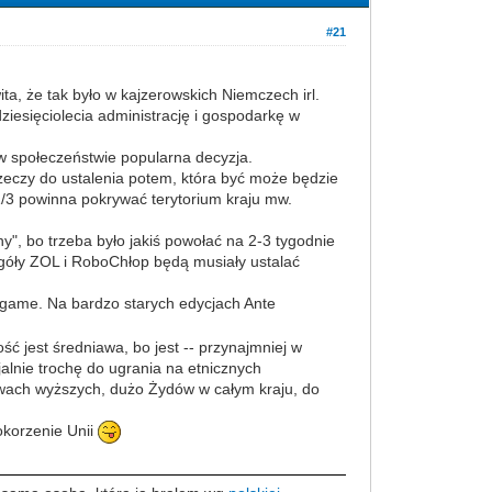
#21
ta, że tak było w kajzerowskich Niemczech irl.
ziesięciolecia administrację i gospodarkę w
 w społeczeństwie popularna decyzja.
 rzeczy do ustalenia potem, która być może będzie
/3 powinna pokrywać terytorium kraju mw.
y", bo trzeba było jakiś powołać na 2-3 tygodnie
egóły ZOL i RoboChłop będą musiały ustalać
fgame. Na bardzo starych edycjach Ante
ść jest średniawa, bo jest -- przynajmniej w
cjalnie trochę do ugrania na etnicznych
twach wyższych, dużo Żydów w całym kraju, do
okorzenie Unii