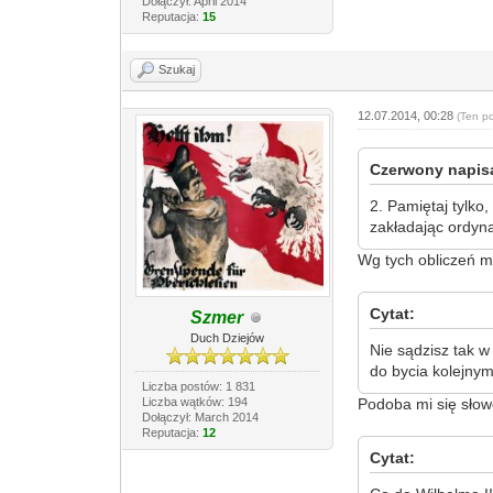
Dołączył: April 2014
Reputacja:
15
Szukaj
12.07.2014, 00:28
(Ten p
Czerwony napisa
2. Pamiętaj tylk
zakładając ordyna
Wg tych obliczeń m
Cytat:
Szmer
Duch Dziejów
Nie sądzisz tak w 
do bycia kolejny
Liczba postów: 1 831
Liczba wątków: 194
Podoba mi się słow
Dołączył: March 2014
Reputacja:
12
Cytat: