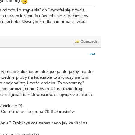
gitymizm.org
 odmówił wstąpienia" do "wycofał się z życia
m i przemilczaniu faktów robi się zupełnie inny
 nie jest obiektywnym źródłem informacji, więc
Odpowiedz
#24
terytorium zależnego/należącego-ale-jakby-nie-do-
przednie próby na kanciapie to skończy się tym,
go nacjonalistę i może endeka. To wystarczy?
est uroczo, serio. Chyba jak na razie drugi
ra religijna i narodowościowa, największe miasta,
ościelne [*].
 Co robi obecnie grupa 20 Białorusinów.
obnie? Zrobiłbyś coś zabawnego jak karliści na
hyba znam odpowiedź)