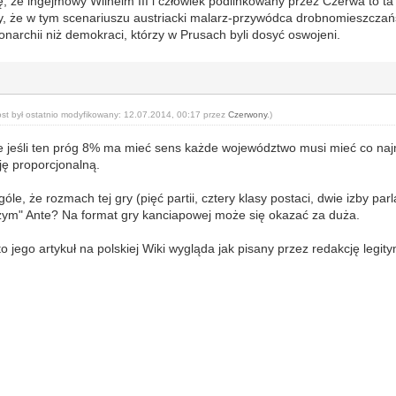
się, że ingejmowy Wilhelm III i człowiek podlinkowany przez Czerwa to 
, że w tym scenariuszu austriacki malarz-przywódca drobnomieszczańs
narchii niż demokraci, którzy w Prusach byli dosyć oswojeni.
ost był ostatnio modyfikowany: 12.07.2014, 00:17 przez
Czerwony
.)
 że jeśli ten próg 8% ma mieć sens każde województwo musi mieć co n
ję proporcjonalną.
góle, że rozmach tej gry (pięć partii, cztery klasy postaci, dwie izby pa
żym" Ante? Na format gry kanciapowej może się okazać za duża.
to jego artykuł na polskiej Wiki wygląda jak pisany przez redakcję legi