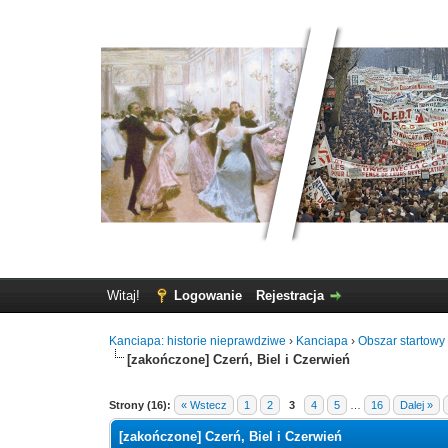
Witaj!
Logowanie
Rejestracja
Kanciapa: historie nieprawdziwe
›
Kanciapa
›
Obszar startowy 
[zakończone] Czerń, Biel i Czerwień
Strony (16):
« Wstecz
1
2
3
4
5
…
16
Dalej »
[zakończone] Czerń, Biel i Czerwień