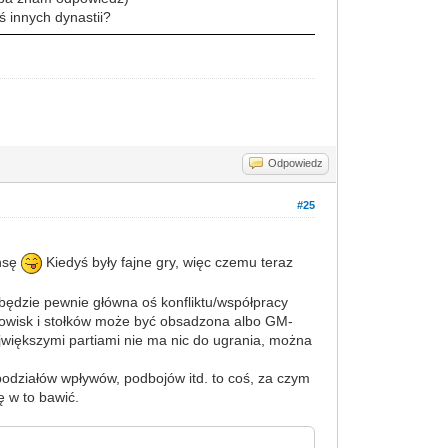
ś innych dynastii?
Odpowiedz
#25
ansę
Kiedyś były fajne gry, więc czemu teraz
będzie pewnie główna oś konfliktu/współpracy
rodowisk i stołków może być obsadzona albo GM-
ajwiększymi partiami nie ma nic do ugrania, można
, podziałów wpływów, podbojów itd. to coś, za czym
ę w to bawić.