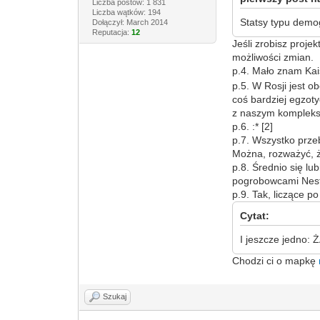
Liczba postów: 1 831
Liczba wątków: 194
Statsy typu demog
Dołączył: March 2014
Reputacja:
12
Jeśli zrobisz proje
możliwości zmian.
p.4. Mało znam Kai
p.5. W Rosji jest 
coś bardziej egzoty
z naszym komplekse
p.6. :* [2]
p.7. Wszystko przeb
Można, rozważyć, ż
p.8. Średnio się lu
pogrobowcami Nesto
p.9. Tak, liczące p
Cytat:
I jeszcze jedn
Chodzi ci o mapkę
Szukaj