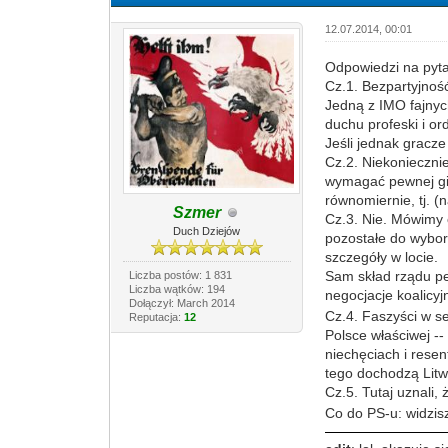
12.07.2014, 00:01
Odpowiedzi na pyt
Cz.1. Bezpartyjność
Jedną z IMO fajnyc
duchu profeski i o
Jeśli jednak gracze
Cz.2. Niekoniecznie
wymagać pewnej gim
równomiernie, tj. (
Szmer
Cz.3. Nie. Mówimy 
Duch Dziejów
pozostałe do wybor
szczegóły w locie.
Sam skład rządu pe
Liczba postów: 1 831
Liczba wątków: 194
negocjacje koalicy
Dołączył: March 2014
Cz.4. Faszyści w se
Reputacja:
12
Polsce właściwej --
niechęciach i rese
tego dochodzą Litwi
Cz.5. Tutaj uznali
Co do PS-u: widzis