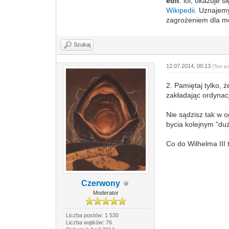
edit
: lol, okazuje 
Wikipedii
. Uznajemy
zagrożeniem dla mo
Szukaj
12.07.2014, 00:13
(Ten p
2. Pamiętaj tylko,
zakładając ordynac
Nie sądzisz tak w o
bycia kolejnym "du
Co do Wilhelma III 
Czerwony
Moderator
Liczba postów: 1 530
Liczba wątków: 76