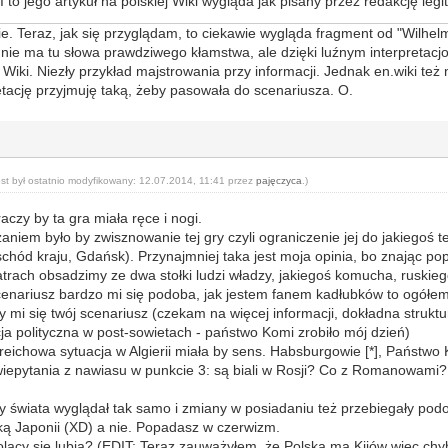
I to jego artykuł na polskiej Wiki wygląda jak pisany przez redakcję le
e. Teraz, jak się przyglądam, to ciekawie wygląda fragment od "Wilhelm
 nie ma tu słowa prawdziwego kłamstwa, ale dzięki luźnym interpretacjo
 Wiki. Niezły przykład majstrowania przy informacji. Jednak en.wiki też
etację przyjmuję taką, żeby pasowała do scenariusza. O.
ost był ostatnio modyfikowany: 12.07.2014, 11:41 przez
pajęczyca
.)
raczy by ta gra miała ręce i nogi.
niem było by zwisznowanie tej gry czyli ograniczenie jej do jakiegoś 
chód kraju, Gdańsk). Przynajmniej taka jest moja opinia, bo znając po
atrach obsadzimy ze dwa stołki ludzi władzy, jakiegoś komucha, ruskie
enariusz bardzo mi się podoba, jak jestem fanem kadłubków to ogółem j
y mi się twój scenariusz (czekam na więcej informacji, dokładna struktu
ja polityczna w post-sowietach - państwo Komi zrobiło mój dzień)
reichowa sytuacja w Algierii miała by sens. Habsburgowie [*], Państwo K
wiepytania z nawiasu w punkcie 3: są biali w Rosji? Co z Romanowami?
ny świata wyglądał tak samo i zmiany w posiadaniu też przebiegały pod
eką Japonii (XD) a nie. Popadasz w czerwizm.
Polacy się lubią? (EDIT: Teraz zauważyłem, że Polska ma Kijów więc c