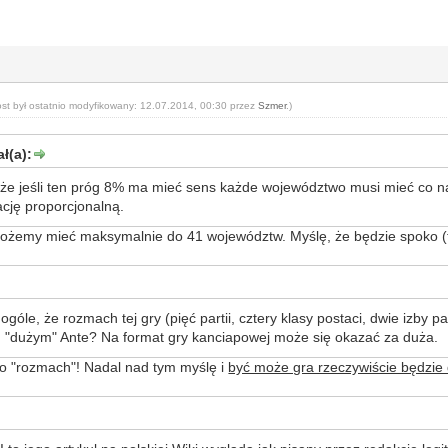
ost był ostatnio modyfikowany: 12.07.2014, 00:30 przez
Szmer
.)
ł(a):
o, że jeśli ten próg 8% ma mieć sens każde województwo musi mieć co 
cję proporcjonalną.
ożemy mieć maksymalnie do 41 województw. Myślę, że będzie spoko (tzn
ogóle, że rozmach tej gry (pięć partii, cztery klasy postaci, dwie izby p
m "dużym" Ante? Na format gry kanciapowej może się okazać za duża.
o "rozmach"! Nadal nad tym myślę i
być może gra rzeczywiście będzi