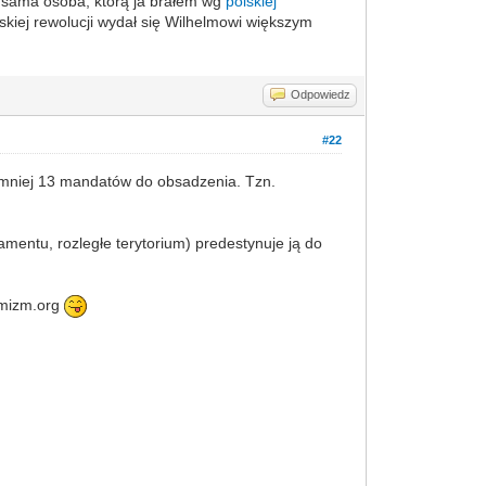
ta sama osoba, którą ja brałem wg
polskiej
kiej rewolucji wydał się Wilhelmowi większym
Odpowiedz
#22
ajmniej 13 mandatów do obsadzenia. Tzn.
rlamentu, rozległe terytorium) predestynuje ją do
tymizm.org