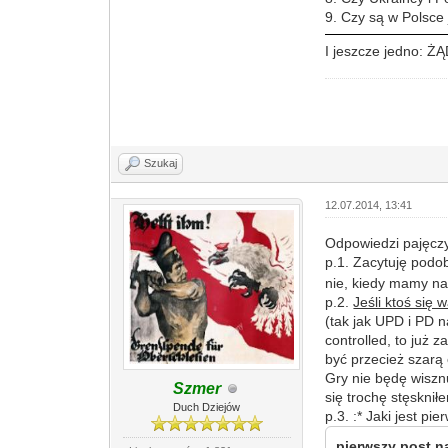
9. Czy są w Polsce 
I jeszcze jedno:
Szukaj
12.07.2014, 13:41
Odpowiedzi pajęcz
p.1. Zacytuję podo
nie, kiedy mamy na
p.2.
Jeśli ktoś się 
(tak jak UPD i PD n
controlled, to już 
być przecież szarą
Gry nie będę wisznu
Szmer
się trochę stęsknił
Duch Dziejów
p.3. :* Jaki jest p
pierwszy post na