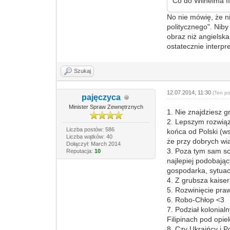
Co do Wilhelma II
No nie mówię, że ni
politycznego". Niby
obraz niż angielska
ostatecznie interpr
Szukaj
12.07.2014, 11:30
(Ten p
pajęczyca
Minister Spraw Zewnętrznych
1. Nie znajdziesz g
2. Lepszym rozwiąza
Liczba postów: 586
końca od Polski (ws
Liczba wątków: 40
że przy dobrych wi
Dołączył: March 2014
3. Poza tym sam sc
Reputacja:
10
najlepiej podobając
gospodarka, sytuac
4. Z grubsza kaiser
5. Rozwinięcie pra
6. Robo-Chłop <3
7. Podział kolonial
Filipinach pod opi
8. Czy Ukraińcy i 