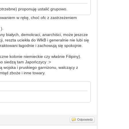
potrzebne) proponuję ustalić grupowo.
całowaniem w rękę, choć ofc z zastrzeżeniem
).
any białych, demokraci, anarchiści, może jeszcze
, reszta uciekła do WlkB i generalnie nie lubi się
aktowani łagodnie i zachowują się spokojnie.
zne kolonie niemieckie czy właśnie Filipiny).
wno siedzą tam Japończycy :>
lą wojska i pruskiego garnizonu, walczący z
tąd zboże i inne towary.
Odpowiedz