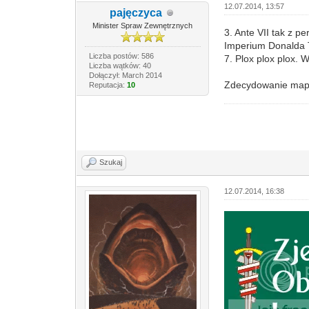
12.07.2014, 13:57
pajęczyca
Minister Spraw Zewnętrznych
3. Ante VII tak z p
Imperium Donalda 
Liczba postów: 586
7. Plox plox plox. 
Liczba wątków: 40
Dołączył: March 2014
Zdecydowanie mapk
Reputacja:
10
Szukaj
12.07.2014, 16:38