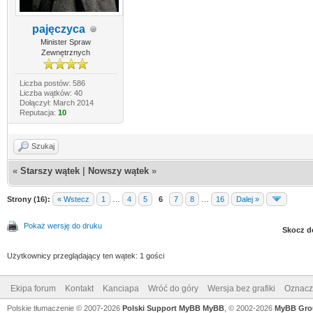
pajęczyca
Minister Spraw
Zewnętrznych
Liczba postów: 586
Liczba wątków: 40
Dołączył: March 2014
Reputacja:
10
Szukaj
«
Starszy wątek
|
Nowszy wątek
»
Strony (16):
« Wstecz
1
…
4
5
6
7
8
…
16
Dalej »
Pokaż wersję do druku
Skocz d
Użytkownicy przeglądający ten wątek: 1 gości
Ekipa forum
Kontakt
Kanciapa
Wróć do góry
Wersja bez grafiki
Oznacz 
Polskie tłumaczenie © 2007-2026
Polski Support MyBB
MyBB
, © 2002-2026
MyBB Gro