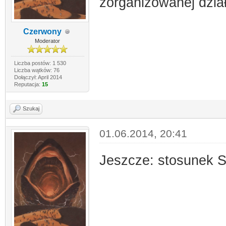
zorganizowanej dział
Czerwony
Moderator
Liczba postów: 1 530
Liczba wątków: 76
Dołączył: April 2014
Reputacja:
15
Szukaj
01.06.2014, 20:41
Jeszcze: stosunek S