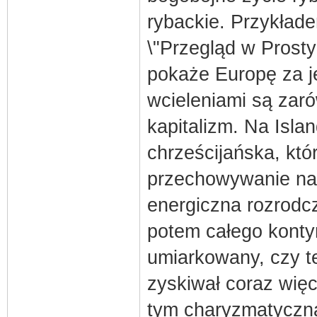
rybackie. Przykład
\"Przegląd w Prost
pokaże Europę za je
wcieleniami są zaró
kapitalizm. Na Isla
chrześcijańska, któ
przechowywanie nau
energiczna rozrodcz
potem całego konty
umiarkowany, czy t
zyskiwał coraz wię
tym charyzmatyczn