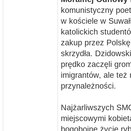
komunistyczny poeta
w kościele w Suwał
katolickich student
zakup przez Polskę 
skrzydła. Dzidowski 
prędko zaczęli grom
imigrantów, ale też
przynależności.
Najżarliwszych SMO
miejscowymi kobietam
bogobojne życie ryb