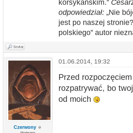
korsykańskim.”
Cesarz
odpowiedział:
„Nie bój
jest po naszej stronie
polskiego” autor niez
Szukaj
01.06.2014, 19:32
Przed rozpoczęciem 
rozpatrywać, bo two
od moich
Czerwony
Moderator