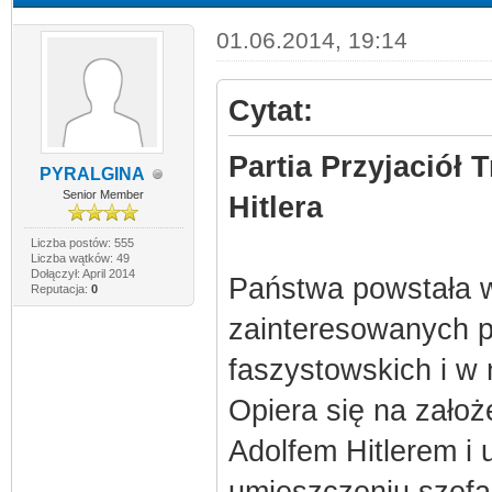
01.06.2014, 19:14
Cytat:
Partia Przyjaciół 
PYRALGINA
Senior Member
Hitlera
Liczba postów: 555
Liczba wątków: 49
Dołączył: April 2014
Państwa powstała 
Reputacja:
0
zainteresowanych 
faszystowskich i w
Opiera się na założ
Adolfem Hitlerem i 