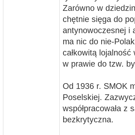
Zarówno w dziedzini
chętnie sięga do pop
antynowoczesnej i a
ma nic do nie-Polakó
całkowitą lojalność 
w prawie do tzw. by
Od 1936 r. SMOK ma
Poselskiej. Zazwyc
współpracowała z sa
bezkrytyczna.