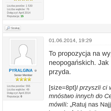
Liczba postów: 1 530
Liczba wątków: 76
Dołączył: April 2014
Reputacja:
15
Szukaj
01.06.2014, 19:29
To propozycja na wy
neopogańskich. Jak 
przyda.
PYRALGINA
Senior Member
[size=8pt]
I przyszli c
Liczba postów: 555
Liczba wątków: 49
Dołączył: April 2014
mnóstwo innych do Ces
Reputacja:
0
mówili:
„Ratuj nas Naj