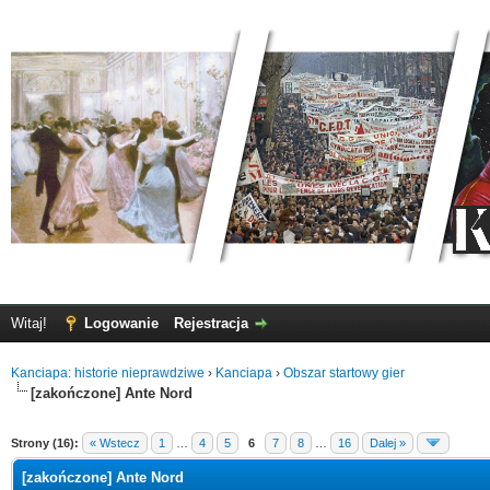
Witaj!
Logowanie
Rejestracja
Kanciapa: historie nieprawdziwe
›
Kanciapa
›
Obszar startowy gier
[zakończone] Ante Nord
Strony (16):
« Wstecz
1
…
4
5
6
7
8
…
16
Dalej »
[zakończone] Ante Nord