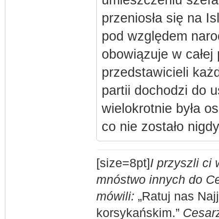
umieszczeniu szefa 
przeniosła się na Is
pod względem naro
obowiązuje w całej p
przedstawicieli ka
partii dochodzi do u
wielokrotnie była o
co nie zostało nig
[size=8pt]
I przyszli c
mnóstwo innych do Ces
mówili:
„Ratuj nas Naj
korsykańskim.”
Cesarz