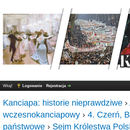
Witaj!
Logowanie
Rejestracja
Kanciapa: historie nieprawdziwe
›
wczesnokanciapowy
›
4. Czerń, B
państwowe
›
Sejm Królestwa Pols