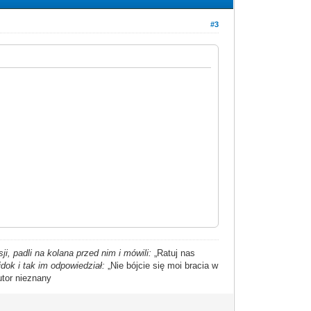
#3
i, padli na kolana przed nim i mówili:
„Ratuj nas
dok i tak im odpowiedział:
„Nie bójcie się moi bracia w
utor nieznany