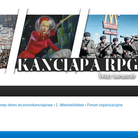
towy okres wczesnokanciapowy
›
1. Wielowódstwo
›
Forum organizacyjne