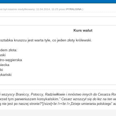
ost był ostatnio modyfikowany: 11.04.2014, 11:25 przez
PYRALGINA
.)
Kurs walut
 sztabka kruszcu jest warta tyle, co jeden złoty królewski.
ędem złota:
uski
tro-węgierska
miecka
ki
ykański
ci wszyscy Braniccy, Potoccy, Radziwiłłowie i mnóstwo innych do Cesarza Rosj
 przed tym parweniuszem korsykańskim.”
Cesarz wzruszył się do łez na ten wi
nie jest po naszej stronie?”[/size]<br /><br />„Dzieje umierania polskiego” a