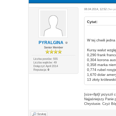
08.04.2014, 12:52
(Ten p
Cytat:
W tej chwili jedna
PYRALGINA
Senior Member
Kursy walut wzgl
0,290 frank franc
Liczba postów: 555
0,304 korona aus
Liczba wątków: 49
0,358 marka nie
Dołączył: April 2014
0,774 rubel rosyjs
Reputacja:
0
1,670 dolar amer
13 złoty królewski
[size=8pt]
I przyszli 
Najjaśniejszy Panie
Chrystusie. Czyż Bóg 
Szukaj