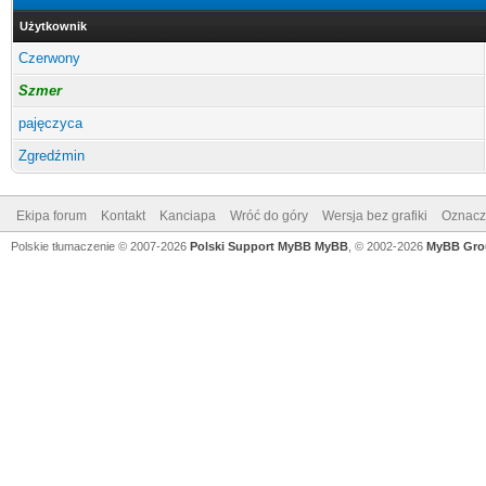
Użytkownik
Czerwony
Szmer
pajęczyca
Zgredźmin
Ekipa forum
Kontakt
Kanciapa
Wróć do góry
Wersja bez grafiki
Oznacz 
Polskie tłumaczenie © 2007-2026
Polski Support MyBB
MyBB
, © 2002-2026
MyBB Gro