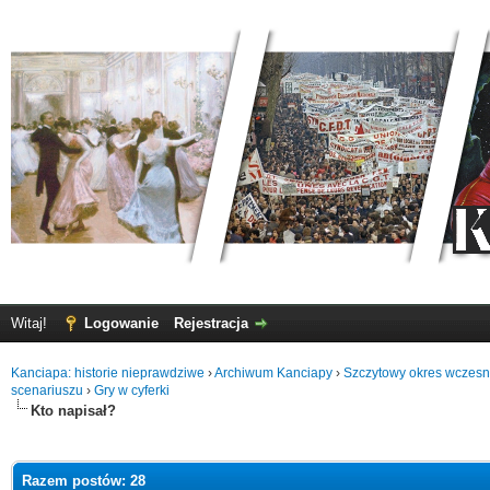
Witaj!
Logowanie
Rejestracja
Kanciapa: historie nieprawdziwe
›
Archiwum Kanciapy
›
Szczytowy okres wczes
scenariuszu
›
Gry w cyferki
Kto napisał?
Razem postów: 28