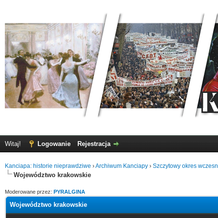
Witaj!
Logowanie
Rejestracja
Kanciapa: historie nieprawdziwe
›
Archiwum Kanciapy
›
Szczytowy okres wczes
Województwo krakowskie
Moderowane przez:
PYRALGINA
Województwo krakowskie