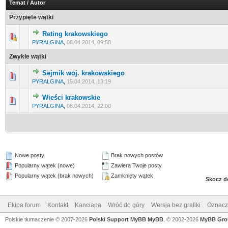
Temat
/
Autor
Przypięte wątki
Reting krakowskiego
PYRALGINA
,
08.04.2014, 09:58
Zwykłe wątki
Sejmik woj. krakowskiego
PYRALGINA
,
15.04.2014, 13:19
Wieści krakowskie
PYRALGINA
,
08.04.2014, 22:00
Nowe posty
Brak nowych postów
Popularny wątek (nowe)
Zawiera Twoje posty
Popularny wątek (brak nowych)
Zamknięty wątek
Skocz d
Ekipa forum
Kontakt
Kanciapa
Wróć do góry
Wersja bez grafiki
Oznacz 
Polskie tłumaczenie © 2007-2026
Polski Support MyBB
MyBB
, © 2002-2026
MyBB Gro