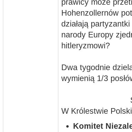
prawicy może przet
Hohenzollernów potr
działają partyzantk
narody Europy zjed
hitleryzmowi?
Dwa tygodnie dziel
wymienią 1/3 posłów
W Królestwie Polski
Komitet Niezal