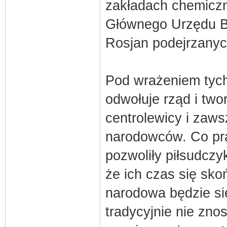
zakładach chemiczn
Głównego Urzędu B
Rosjan podejrzanyc
Pod wrażeniem tych 
odwołuje rząd i tw
centrolewicy i zaw
narodowców. Co pra
pozwoliły piłsudczy
że ich czas się sko
narodowa będzie si
tradycyjnie nie zno