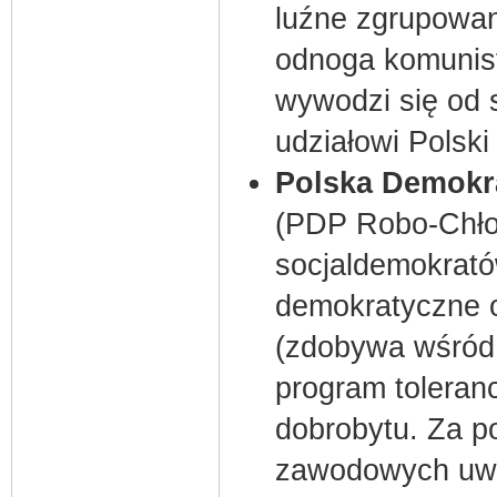
luźne zgrupowani
odnoga komunisty
wywodzi się od s
udziałowi Polski
Polska Demokr
(PDP Robo-Chłop
socjaldemokrató
demokratyczne o
(zdobywa wśród 
program toleran
dobrobytu. Za 
zawodowych uwik