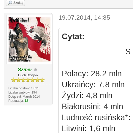
Szukaj
19.07.2014, 14:35
Cytat:
S
Szmer
Polacy: 28,2 mln
Duch Dziejów
Ukraińcy: 7,8 mln
Liczba postów: 1 831
Liczba wątków: 194
Żydzi: 4,8 mln
Dołączył: March 2014
Reputacja:
12
Białorusini: 4 mln
Ludność rusińska*: 
Litwini: 1,6 mln