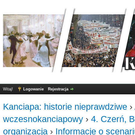
Witaj!
Logowanie
Rejestracja
Kanciapa: historie nieprawdziwe
›
wczesnokanciapowy
›
4. Czerń, B
organizacja
›
Informacje o scenar