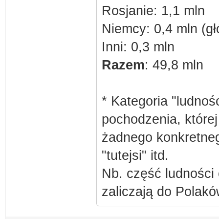
Rosjanie: 1,1 mln
Niemcy: 0,4 mln (g
Inni: 0,3 mln
Razem
: 49,8 mln
* Kategoria "ludnoś
pochodzenia, które
żadnego konkretneg
"tutejsi" itd.
Nb. część ludności 
zaliczają do Polak