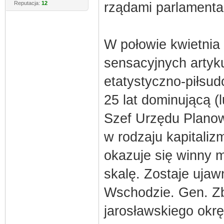
Reputacja:
12
rządami parlamenta
W połowie kwietnia 
sensacyjnych artyk
etatystyczno-piłsu
25 lat dominującą (
Szef Urzędu Plano
w rodzaju kapitali
okazuje się winny m
skalę. Zostaje ujaw
Wschodzie. Gen. Zb
jarosławskiego okrę