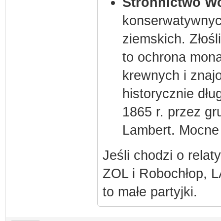
Stronnictwo W
konserwatywnych
ziemskich. Złośl
to ochrona mona
krewnych i znajo
historycznie dłu
1865 r. przez g
Lambert. Mocne 
Jeśli chodzi o rela
ZOL i Robochłop, L
to małe partyjki.