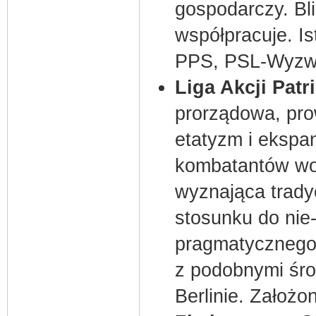
gospodarczy. Bli
współpracuje. Is
PPS, PSL-Wyzwol
Liga Akcji Patr
prorządowa, pro
etatyzm i ekspa
kombatantów woj
wyznająca tradyc
stosunku do nie
pragmatycznego
z podobnymi śr
Berlinie. Założo