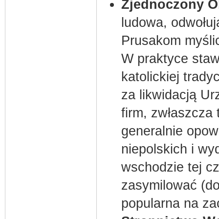
Zjednoczony 
ludowa, odwołuj
Prusakom myśli
W praktyce staw
katolickiej trady
za likwidacją Ur
firm, zwłaszcza
generalnie opow
niepolskich i wy
wschodzie tej czę
zasymilować (do
popularna na zac