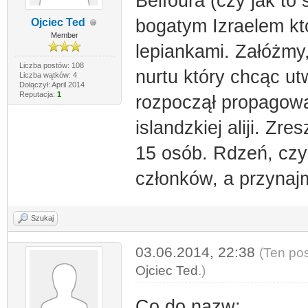
Belfoura (czy jak to 
bogatym Izraelem któ
Ojciec Ted
Member
lepiankami. Załóżmy
Liczba postów: 108
nurtu który chcąc u
Liczba wątków: 4
Dołączył: April 2014
Reputacja:
1
rozpoczął propagowan
islandzkiej aliji. Zr
15 osób. Rdzeń, czyli
członków, a przynajm
Szukaj
03.06.2014, 22:38
(Ten pos
Ojciec Ted
.)
Co do nazw: