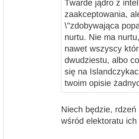
Twarde jądro z inte
zaakceptowania, ale 
\"zdobywająca popar
nurtu. Nie ma nurtu,
nawet wszyscy którz
dwudziestu, albo c
się na Islandczykac
twoim opisie żadny
Niech będzie, rdzeń p
wśród elektoratu ich