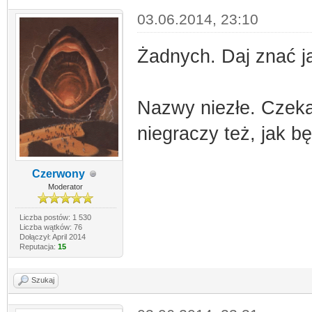
03.06.2014, 23:10
Żadnych. Daj znać j
Nazwy niezłe. Czeka
niegraczy też, jak b
Czerwony
Moderator
Liczba postów: 1 530
Liczba wątków: 76
Dołączył: April 2014
Reputacja:
15
Szukaj