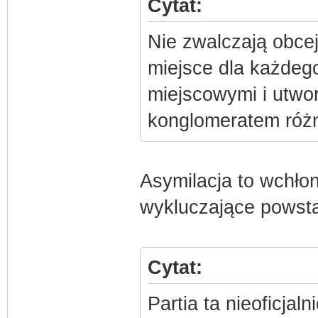
Cytat:
Nie zwalczają obcej 
miejsce dla każdego
miejscowymi i utwo
konglomeratem różn
Asymilacja to wchłon
wykluczające powsta
Cytat:
Partia ta nieoficja