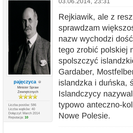
03.06.2014, 23:31
Rejkiawik, ale z res
sprawdzam większoś
nazw wychodzi dość 
tego zrobić polskiej
spolszczyć islandzk
Gardaber, Mostfelber
islandzka i duńska, 
pajęczyca
Minister Spraw
Islandczycy nazywali
Zewnętrznych
typowo anteczno-kol
Liczba postów: 586
Liczba wątków: 40
Dołączył: March 2014
Nowe Polesie.
Reputacja:
10