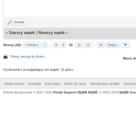
Szukaj
«
Starszy wątek
|
Nowszy wątek
»
Strony (16):
« Wstecz
1
…
8
9
10
11
12
…
16
Dalej »
Pokaż wersję do druku
Skocz d
Użytkownicy przeglądający ten wątek: 21 gości
Ekipa forum
Kontakt
Kanciapa
Wróć do góry
Wersja bez grafiki
Oznacz 
Polskie tłumaczenie © 2007-2026
Polski Support MyBB
MyBB
, © 2002-2026
MyBB Gro