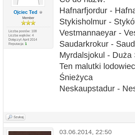
Hafnarfjordur - Haf
Ojciec Ted
Member
Stykisholmur - Styk
Vestmannaeyar - V
Liczba postów: 108
Liczba wątków: 4
Dołączył: April 2014
Saudarkrokur - Sau
Reputacja:
1
Myrdalsjokul - Duża
Ten malutki lodowie
Śnieżyca
Neskaupstadur - Ne
Szukaj
03.06.2014, 22:50