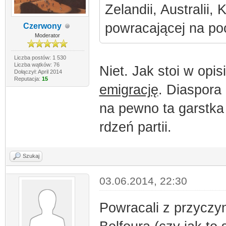
Zelandii, Australii,
powracającej na po
Czerwony
Moderator
Liczba postów: 1 530
Liczba wątków: 76
Niet. Jak stoi w op
Dołączył: April 2014
Reputacja:
15
emigrację
. Diaspora
na pewno ta garstka
rdzeń partii.
Szukaj
03.06.2014, 22:30
Powracali z przyczyn