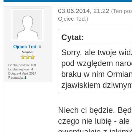
03.06.2014, 21:22
(Ten pos
Ojciec Ted
.)
Cytat:
Ojciec Ted
Sorry, ale twoje wid
Member
pod względem naro
Liczba postów: 108
Liczba wątków: 4
braku w nim Ormian 
Dołączył: April 2014
Reputacja:
1
zjawiskiem dziwnym
Niech ci będzie. Będ
czego nie lubię - al