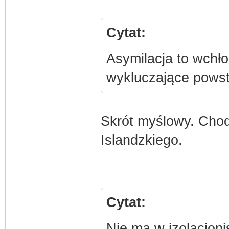
Cytat:
Asymilacja to wchło
wykluczające powst
Skrót myślowy. Chodz
Islandzkiego.
Cytat:
Nie ma w izolacjon