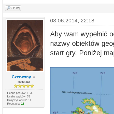
Szukaj
03.06.2014, 22:18
Aby wam wypełnić oc
nazwy obiektów geog
start gry. Poniżej m
Czerwony
Moderator
Liczba postów: 1 530
Liczba wątków: 76
Dołączył: April 2014
Reputacja:
15