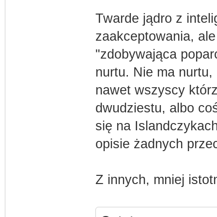
Twarde jądro z intel
zaakceptowania, ale 
"zdobywająca poparc
nurtu. Nie ma nurtu,
nawet wszyscy którzy
dwudziestu, albo co
się na Islandczykach
opisie żadnych prze
Z innych, mniej isto