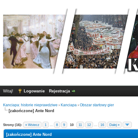
Witaj!
Logowanie
Rejestracja
Kanciapa: historie nieprawdziwe
›
Kanciapa
›
Obszar startowy gier
[zakończone] Ante Nord
Strony (16):
« Wstecz
1
…
8
9
10
11
12
…
16
Dalej »
[zakończone] Ante Nord