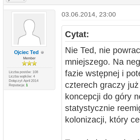
03.06.2014, 23:00
Cytat:
Nie Ted, nie powrac
Ojciec Ted
Member
mniejszego. Na neg
fazie wstępnej i p
Liczba postów: 108
Liczba wątków: 4
Dołączył: April 2014
czterech graczy już
Reputacja:
1
koncepcji do góry n
statystycznie reemi
kolonizacji, który ce