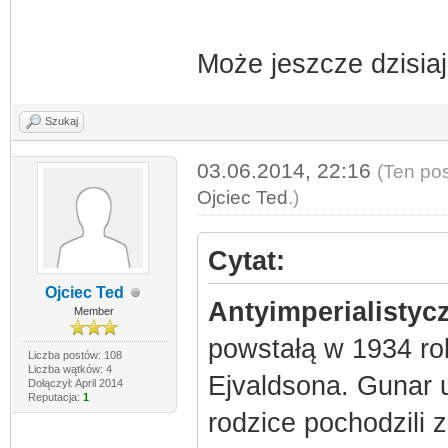
Może jeszcze dzisiaj
Szukaj
03.06.2014, 22:16
(Ten pos
Ojciec Ted
.)
Cytat:
Ojciec Ted
Antyimperialistyc
Member
powstałą w 1934 ro
Liczba postów: 108
Liczba wątków: 4
Ejvaldsona. Gunar u
Dołączył: April 2014
Reputacja:
1
rodzice pochodzili z