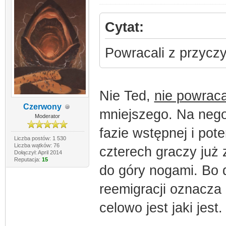
Cytat:
Powracali z przycz
Nie Ted,
nie powraca
Czerwony
mniejszego. Na nego
Moderator
fazie wstępnej i po
Liczba postów: 1 530
Liczba wątków: 76
czterech graczy już 
Dołączył: April 2014
Reputacja:
15
do góry nogami. Bo d
reemigracji oznacza 
celowo jest jaki jest.