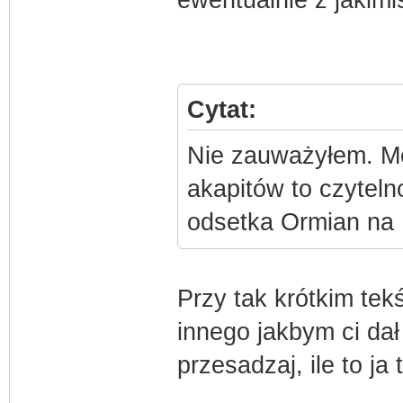
ewentualnie z jakim
Cytat:
Nie zauważyłem. Mów
akapitów to czyteln
odsetka Ormian na I
Przy tak krótkim tekś
innego jakbym ci dał
przesadzaj, ile to j