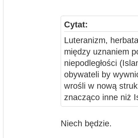
Cytat:
Luteranizm, herbata
między uznaniem po
niepodległości (Isl
obywateli by wywn
wrośli w nową struk
znacząco inne niż 
Niech będzie.