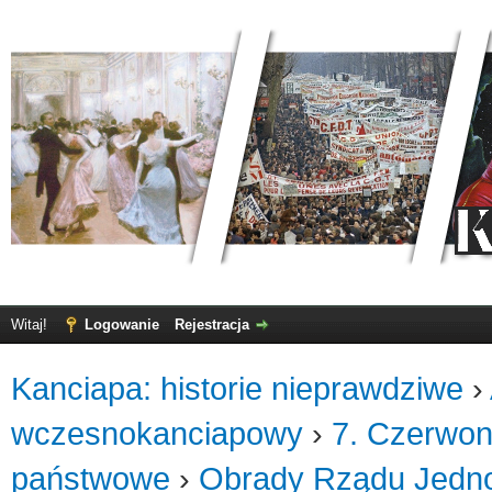
Witaj!
Logowanie
Rejestracja
Kanciapa: historie nieprawdziwe
›
wczesnokanciapowy
›
7. Czerwon
państwowe
›
Obrady Rządu Jedno