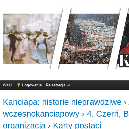
Witaj!
Logowanie
Rejestracja
Kanciapa: historie nieprawdziwe
›
wczesnokanciapowy
›
4. Czerń, B
organizacja
›
Karty postaci