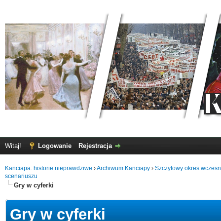
Witaj!
Logowanie
Rejestracja
Kanciapa: historie nieprawdziwe
›
Archiwum Kanciapy
›
Szczytowy okres wczes
scenariuszu
Gry w cyferki
Gry w cyferki