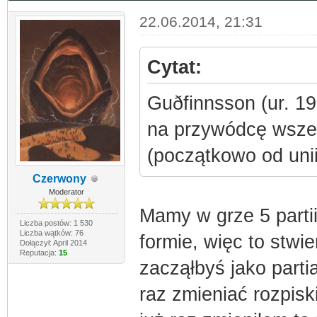
22.06.2014, 21:31
Cytat:
Guðfinnsson (ur. 19
na przywódcę wszela
(początkowo od unii
Czerwony
Moderator
Mamy w grze 5 partii
Liczba postów: 1 530
Liczba wątków: 76
formie, więc to stw
Dołączył: April 2014
Reputacja:
15
zacząłbyś jako parti
raz zmieniać rozpisk