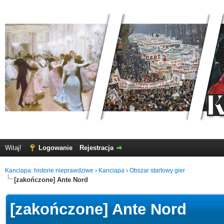
Witaj!
Logowanie
Rejestracja
Kanciapa: historie nieprawdziwe
›
Kanciapa
›
Obszar startowy gier
[zakończone] Ante Nord
[zakończone] Ante Nord