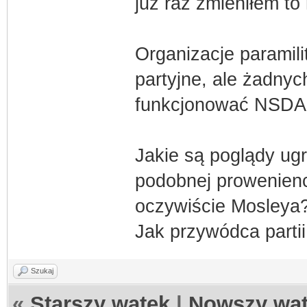
już raz zmieniłem t
Organizacje paramil
partyjne, ale żadnyc
funkcjonować NSDAP
Jakie są poglądy ug
podobnej proweniencj
oczywiście Mosleya
Jak przywódca partii
Szukaj
«
Starszy wątek
|
Nowszy wą