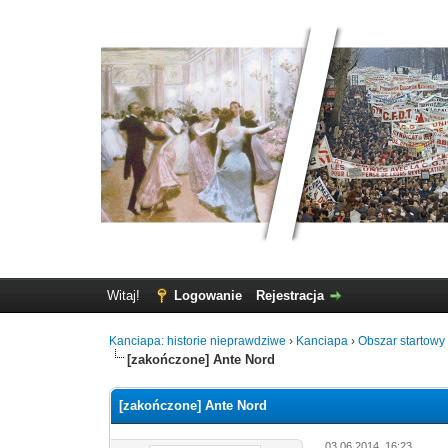
Witaj!
Logowanie
Rejestracja
Kanciapa: historie nieprawdziwe
›
Kanciapa
›
Obszar startowy 
[zakończone] Ante Nord
[zakończone] Ante Nord
03.06.2014, 16:23