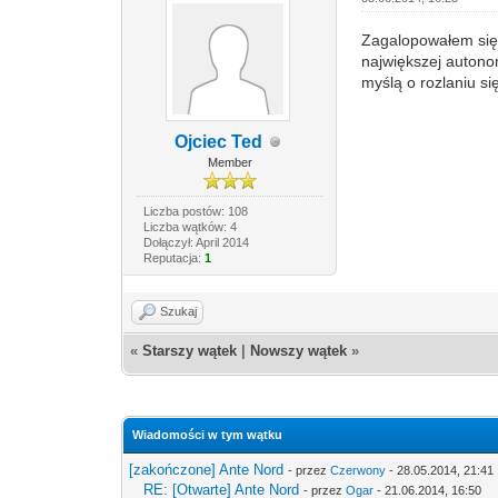
Zagalopowałem się i
największej autonomi
myślą o rozlaniu si
Ojciec Ted
Member
Liczba postów: 108
Liczba wątków: 4
Dołączył: April 2014
Reputacja:
1
Szukaj
«
Starszy wątek
|
Nowszy wątek
»
Wiadomości w tym wątku
[zakończone] Ante Nord
- przez
Czerwony
- 28.05.2014, 21:41
RE: [Otwarte] Ante Nord
- przez
Ogar
- 21.06.2014, 16:50