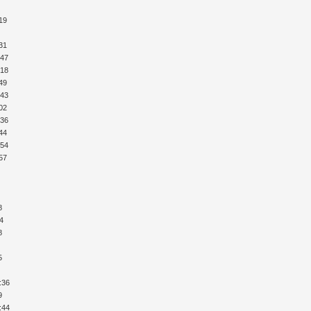
:19
:31
:47
:18
:49
:43
:02
:36
:44
:54
:57
8
44
8
5
:36
9
:44