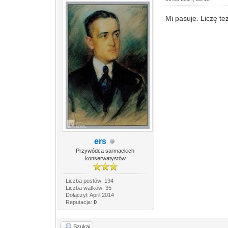
Mi pasuje. Liczę t
ers
Przywódca sarmackich
konserwatystów
Liczba postów: 194
Liczba wątków: 35
Dołączył: April 2014
Reputacja:
0
Szukaj