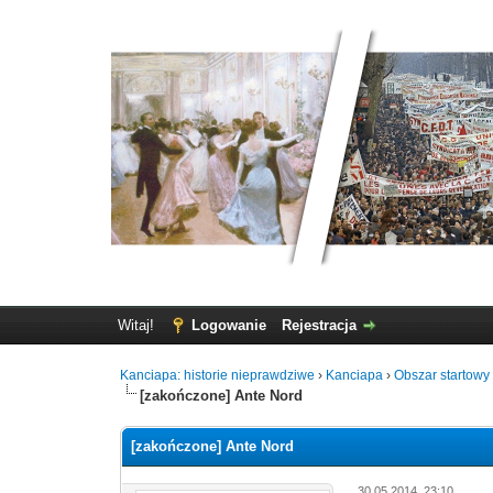
Witaj!
Logowanie
Rejestracja
Kanciapa: historie nieprawdziwe
›
Kanciapa
›
Obszar startowy 
[zakończone] Ante Nord
[zakończone] Ante Nord
30.05.2014, 23:10