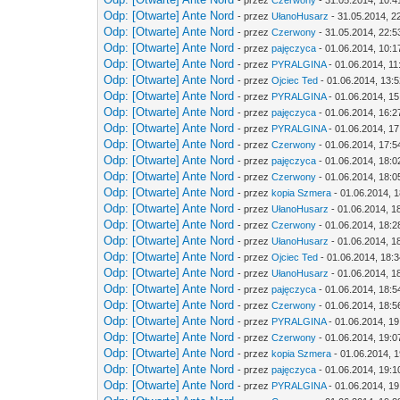
- przez
Czerwony
- 31.05.2014, 10:4
Odp: [Otwarte] Ante Nord
- przez
UłanoHusarz
- 31.05.2014, 2
Odp: [Otwarte] Ante Nord
- przez
Czerwony
- 31.05.2014, 22:5
Odp: [Otwarte] Ante Nord
- przez
pajęczyca
- 01.06.2014, 10:1
Odp: [Otwarte] Ante Nord
- przez
PYRALGINA
- 01.06.2014, 11
Odp: [Otwarte] Ante Nord
- przez
Ojciec Ted
- 01.06.2014, 13:
Odp: [Otwarte] Ante Nord
- przez
PYRALGINA
- 01.06.2014, 15
Odp: [Otwarte] Ante Nord
- przez
pajęczyca
- 01.06.2014, 16:2
Odp: [Otwarte] Ante Nord
- przez
PYRALGINA
- 01.06.2014, 17
Odp: [Otwarte] Ante Nord
- przez
Czerwony
- 01.06.2014, 17:5
Odp: [Otwarte] Ante Nord
- przez
pajęczyca
- 01.06.2014, 18:0
Odp: [Otwarte] Ante Nord
- przez
Czerwony
- 01.06.2014, 18:0
Odp: [Otwarte] Ante Nord
- przez
kopia Szmera
- 01.06.2014, 
Odp: [Otwarte] Ante Nord
- przez
UłanoHusarz
- 01.06.2014, 1
Odp: [Otwarte] Ante Nord
- przez
Czerwony
- 01.06.2014, 18:2
Odp: [Otwarte] Ante Nord
- przez
UłanoHusarz
- 01.06.2014, 1
Odp: [Otwarte] Ante Nord
- przez
Ojciec Ted
- 01.06.2014, 18:
Odp: [Otwarte] Ante Nord
- przez
UłanoHusarz
- 01.06.2014, 1
Odp: [Otwarte] Ante Nord
- przez
pajęczyca
- 01.06.2014, 18:5
Odp: [Otwarte] Ante Nord
- przez
Czerwony
- 01.06.2014, 18:5
Odp: [Otwarte] Ante Nord
- przez
PYRALGINA
- 01.06.2014, 19
Odp: [Otwarte] Ante Nord
- przez
Czerwony
- 01.06.2014, 19:0
Odp: [Otwarte] Ante Nord
- przez
kopia Szmera
- 01.06.2014, 
Odp: [Otwarte] Ante Nord
- przez
pajęczyca
- 01.06.2014, 19:1
Odp: [Otwarte] Ante Nord
- przez
PYRALGINA
- 01.06.2014, 19