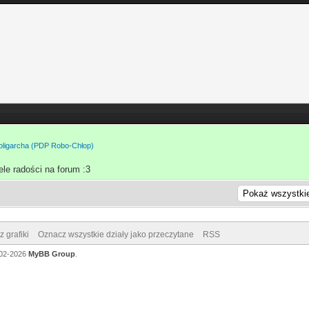
 oligarcha (PDP Robo-Chłop)
le radości na forum :3
 grafiki
Oznacz wszystkie działy jako przeczytane
RSS
002-2026
MyBB Group
.