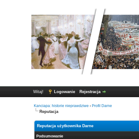
Witaj!
Logowanie
Rejestracja
Kanciapa: historie nieprawdziwe
›
Profil Darne
Reputacja
Reputacja użytkownika Darne
Podsumowanie