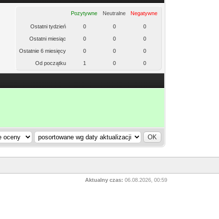
Pozytywne
Neutralne
Negatywne
Ostatni tydzień
0
0
0
Ostatni miesiąc
0
0
0
Ostatnie 6 miesięcy
0
0
0
Od początku
1
0
0
Aktualny czas:
06.08.2026, 00:59