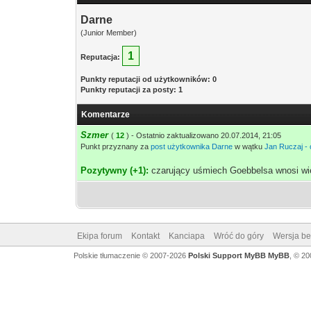
Darne
(Junior Member)
1
Reputacja:
Punkty reputacji od użytkowników: 0
Punkty reputacji za posty: 1
Komentarze
Szmer
(
12
) - Ostatnio zaktualizowano 20.07.2014, 21:05
Punkt przyznany za
post użytkownika Darne
w wątku
Jan Ruczaj -
Pozytywny (+1):
czarujący uśmiech Goebbelsa wnosi wie
Ekipa forum
Kontakt
Kanciapa
Wróć do góry
Wersja bez
Polskie tłumaczenie © 2007-2026
Polski Support MyBB
MyBB
, © 2