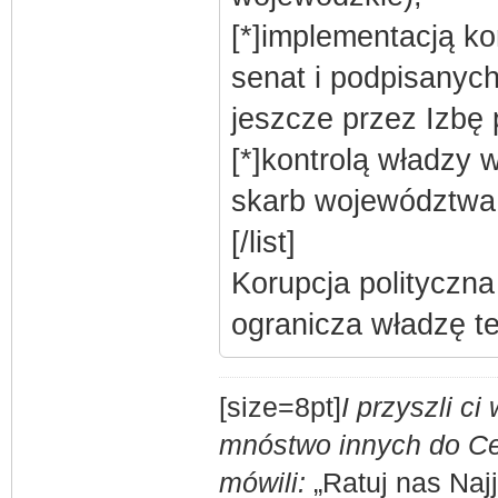
[*]implementacją k
senat i podpisanych
jeszcze przez Izbę 
[*]kontrolą władzy
skarb województwa
[/list]
Korupcja polityczna
ogranicza władzę t
[size=8pt]
I przyszli c
mnóstwo innych do Ces
mówili:
„Ratuj nas Naj