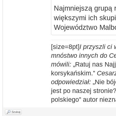
Najmniejszą grupą r
większymi ich skupi
Województwo Malbo
[size=8pt]
I przyszli c
mnóstwo innych do Ces
mówili:
„Ratuj nas Naj
korsykańskim.”
Cesarz
odpowiedział:
„Nie bój
jest po naszej stronie
polskiego” autor niez
Szukaj