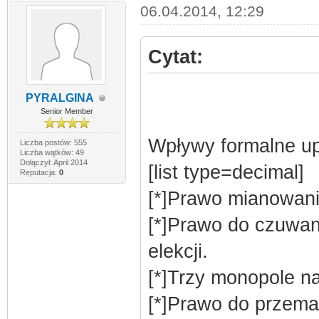
06.04.2014, 12:29
Cytat:
PYRALGINA
Senior Member
Wpływy formalne up
Liczba postów: 555
Liczba wątków: 49
Dołączył: April 2014
[list type=decimal]
Reputacja:
0
[*]Prawo mianowan
[*]Prawo do czuwan
elekcji.
[*]Trzy monopole na
[*]Prawo do przema