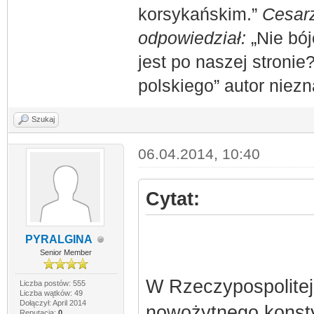
korsykańskim.”
Cesarz
odpowiedział:
„Nie bój
jest po naszej stronie
polskiego” autor niez
Szukaj
06.04.2014, 10:40
Cytat:
PYRALGINA
Senior Member
W Rzeczypospolitej 
Liczba postów: 555
Liczba wątków: 49
Dołączył: April 2014
nowożytnego konsty
Reputacja:
0