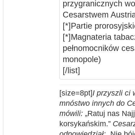
przygranicznych wo
Cesarstwem Austri
[*]Partie prorosyjski
[*]Magnateria taba
pełnomocników cesa
monopole)
[/list]
[size=8pt]
I przyszli c
mnóstwo innych do Ces
mówili:
„Ratuj nas Naj
korsykańskim.”
Cesarz
odpowiedział:
„Nie bój