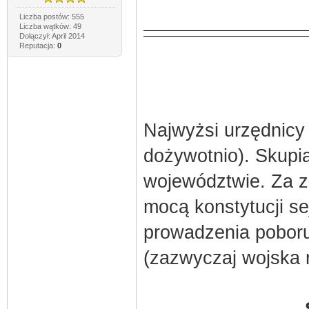
Liczba postów: 555
Liczba wątków: 49
Dołączył: April 2014
Reputacja:
0
Najwyżsi urzędnic
dożywotnio). Skupi
województwie. Za 
mocą konstytucji se
prowadzenia poboru
(zazwyczaj wojska 