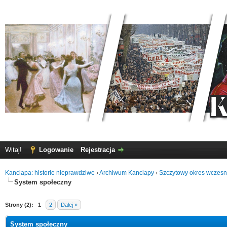
Witaj!
Logowanie
Rejestracja
Kanciapa: historie nieprawdziwe
›
Archiwum Kanciapy
›
Szczytowy okres wczes
System społeczny
Strony (2):
1
2
Dalej »
System społeczny