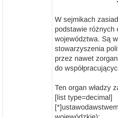
W sejmikach zasiada
podstawie różnych 
województwa. Są w 
stowarzyszenia pol
przez nawet zorgan
do współpracującyc
Ten organ władzy za
[list type=decimal]
[*]ustawodawstwem 
wojewódzkie);