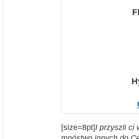
F
H
[size=8pt]
I przyszli c
mnóstwo innych do Ces