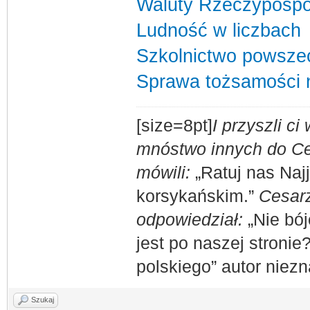
Waluty Rzeczypospol
Ludność w liczbach
Szkolnictwo powszec
Sprawa tożsamości 
[size=8pt]
I przyszli c
mnóstwo innych do Ces
mówili:
„Ratuj nas Naj
korsykańskim.”
Cesarz
odpowiedział:
„Nie bój
jest po naszej stronie
polskiego” autor niez
Szukaj