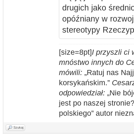
drugich jako średn
opóźniany w rozwoju
stereotypy Rzeczypo
[size=8pt]
I przyszli c
mnóstwo innych do Ces
mówili:
„Ratuj nas Naj
korsykańskim.”
Cesarz
odpowiedział:
„Nie bój
jest po naszej stronie
polskiego” autor niez
Szukaj