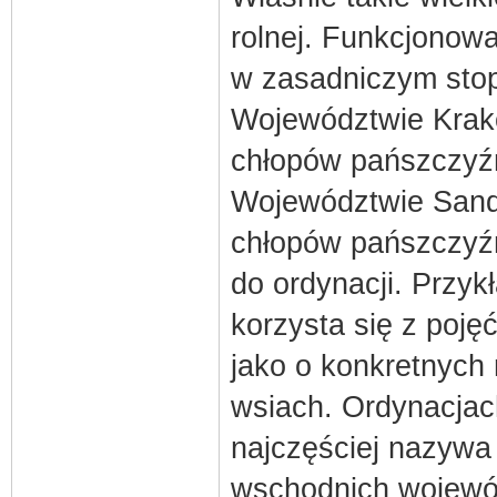
rolnej. Funkcjonowa
w zasadniczym stopn
Województwie Krak
chłopów pańszczyź
Województwie Sand
chłopów pańszczyź
do ordynacji. Przyk
korzysta się z poję
jako o konkretnych
wsiach. Ordynacjach
najczęściej nazywa s
wschodnich wojewód