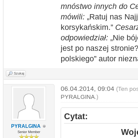
mnóstwo innych do Ces
mówili:
„Ratuj nas Naj
korsykańskim.”
Cesarz
odpowiedział:
„Nie bój
jest po naszej stronie
polskiego” autor niez
Szukaj
06.04.2014, 09:04
(Ten pos
PYRALGINA
.)
Cytat:
PYRALGINA
Woj
Senior Member