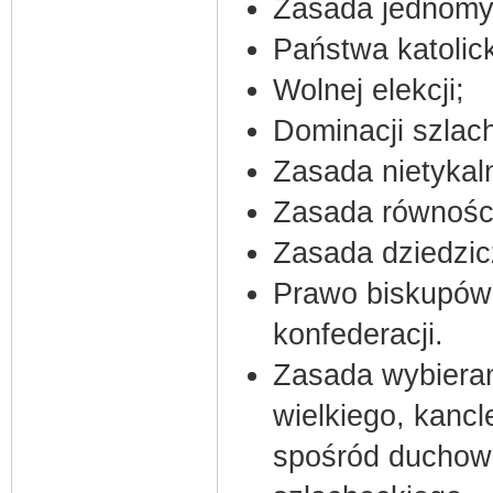
Zasada jednomyś
Państwa katolic
Wolnej elekcji;
Dominacji szlach
Zasada nietykaln
Zasada równości
Zasada dziedzic
Prawo biskupów 
konfederacji.
Zasada wybieran
wielkiego, kancl
spośród duchowi