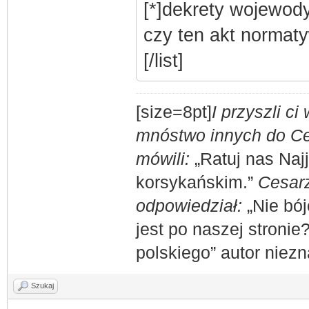
[*]dekrety wojewody
czy ten akt normat
[/list]
[size=8pt]
I przyszli c
mnóstwo innych do Ces
mówili:
„Ratuj nas Naj
korsykańskim.”
Cesarz
odpowiedział:
„Nie bój
jest po naszej stronie
polskiego” autor niez
Szukaj