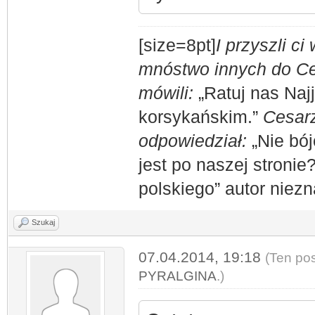
[size=8pt]
I przyszli c
mnóstwo innych do Ces
mówili:
„Ratuj nas Naj
korsykańskim.”
Cesarz
odpowiedział:
„Nie bój
jest po naszej stronie
polskiego” autor niez
Szukaj
07.04.2014, 19:18
(Ten pos
PYRALGINA
.)