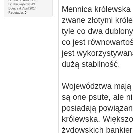
Liczba postów: 555
Liczba wątków: 49
Mennica królewska b
Dołączył: April 2014
Reputacja:
0
zwane złotymi króle
tyle co dwa dublony 
co jest równowartoś
jest wykorzystywana
dużą stabilność.
Województwa mają p
są one psute, ale n
posiadają powiązani
królewska. Większo
żydowskich bankier