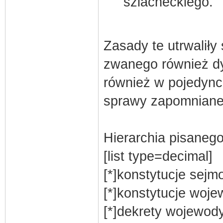
szlacheckiego.
Zasady te utrwaliły
zwanego również d
również w pojedyn
sprawy zapomniane
Hierarchia pisanego
[list type=decimal]
[*]konstytucje sej
[*]konstytucje woje
[*]dekrety wojewod