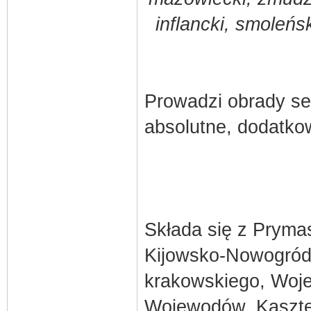
inflancki, smoleńs
Prowadzi obrady se
absolutne, dodatko
Składa się z Prymas
Kijowsko-Nowogród
krakowskiego, Woj
Wojewodów, Kaszte