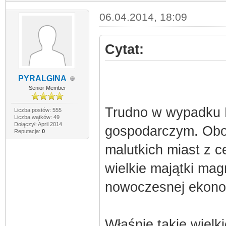
06.04.2014, 18:09
Cytat:
PYRALGINA
Senior Member
Trudno w wypadku R
Liczba postów: 555
Liczba wątków: 49
Dołączył: April 2014
gospodarczym. Obok
Reputacja:
0
malutkich miast z c
wielkie majątki mag
nowoczesnej ekono
Właśnie takie wiel