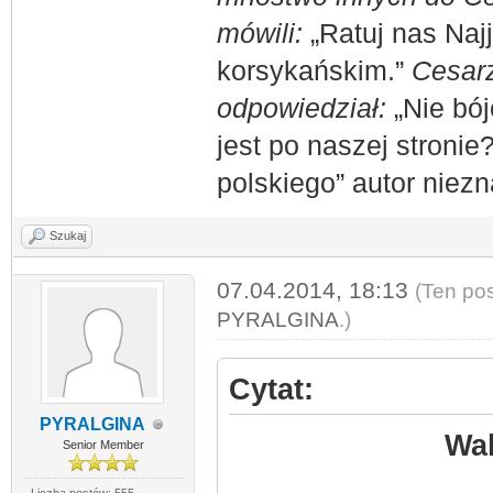
mówili:
„Ratuj nas Naj
korsykańskim.”
Cesarz
odpowiedział:
„Nie bój
jest po naszej stronie
polskiego” autor niez
Szukaj
07.04.2014, 18:13
(Ten pos
PYRALGINA
.)
Cytat:
PYRALGINA
Wal
Senior Member