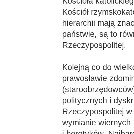
Kościoła katolickie
Kościół rzymskokato
hierarchii mają zn
państwie, są to rów
Rzeczypospolitej.
Kolejną co do wielk
prawosławie zdomi
(staroobrzędowców)
politycznych i dysk
Rzeczypospolitej w 
wymianie wiernych
i heretyków. Najba