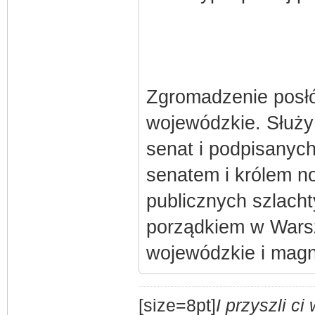
Zgromadzenie posłó
wojewódzkie. Służy
senat i podpisanych
senatem i królem n
publicznych szlacht
porządkiem w Warsz
wojewódzkie i magn
[size=8pt]
I przyszli c