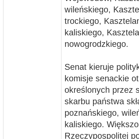
wileńskiego, Kaszt
trockiego, Kasztel
kaliskiego, Kasztel
nowogrodzkiego.
Senat kieruje polit
komisje senackie o
określonych przez s
skarbu państwa skł
poznańskiego, wileń
kaliskiego. Większ
Rzeczypospolitej po