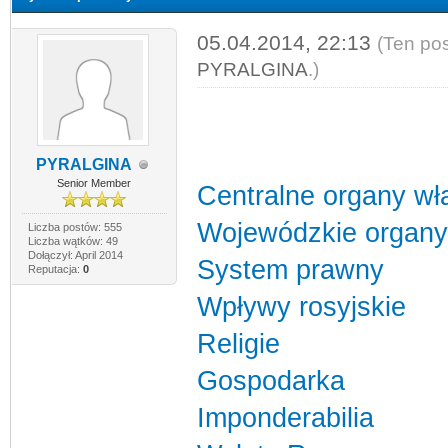
05.04.2014, 22:13
(Ten pos
PYRALGINA
.)
PYRALGINA
Senior Member
Centralne organy wł
Wojewódzkie organy
Liczba postów: 555
Liczba wątków: 49
Dołączył: April 2014
System prawny
Reputacja:
0
Wpływy rosyjskie
Religie
Gospodarka
Imponderabilia