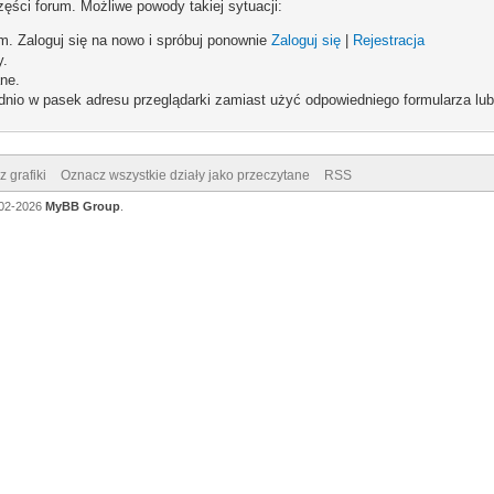
zęści forum. Możliwe powody takiej sytuacji:
um. Zaloguj się na nowo i spróbuj ponownie
Zaloguj się
|
Rejestracja
y.
ne.
dnio w pasek adresu przeglądarki zamiast użyć odpowiedniego formularza lu
 grafiki
Oznacz wszystkie działy jako przeczytane
RSS
002-2026
MyBB Group
.