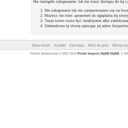
Nie nastąpiło zalogowanie, lub nie masz dostępu do tej c
Nie zalogowano lub nie zarejestrowano się na for
Możesz nie mieć uprawnień do oglądania tej stron
Twoje konto może być nieaktywne albo zablokowa
Odwiedzono tę stronę wpisując jej adres bezpośre
Ekipa forum
Kontakt
Kanciapa
Wróć do góry
Wersja bez
Polskie tłumaczenie © 2007-2026
Polski Support MyBB
MyBB
, © 2