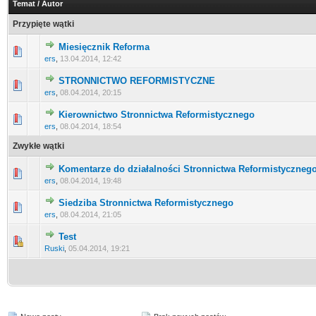
Temat
/
Autor
Przypięte wątki
Miesięcznik Reforma
ers
,
13.04.2014, 12:42
STRONNICTWO REFORMISTYCZNE
ers
,
08.04.2014, 20:15
Kierownictwo Stronnictwa Reformistycznego
ers
,
08.04.2014, 18:54
Zwykłe wątki
Komentarze do działalności Stronnictwa Reformistyczneg
ers
,
08.04.2014, 19:48
Siedziba Stronnictwa Reformistycznego
ers
,
08.04.2014, 21:05
Test
Ruski
,
05.04.2014, 19:21