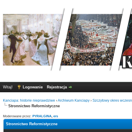
Witaj!
Logowanie
Rejestracja
Kanciapa: historie nieprawdziwe
›
Archiwum Kanciapy
›
Szczytowy okres wczes
Stronnictwo Reformistyczne
Moderowane przez:
PYRALGINA
,
ers
Stronnictwo Reformistyczne