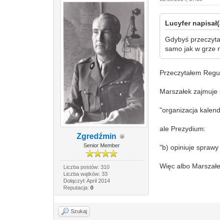
Lucyfer napisał(
Gdybyś przeczyta
samo jak w grze 
Przeczytałem Regu
Marszałek zajmuje 
"organizacja kalend
ale Prezydium:
Zgredźmin
Senior Member
"b) opiniuje spraw
Więc albo Marszałek
Liczba postów: 310
Liczba wątków: 33
Dołączył: April 2014
Reputacja:
0
Szukaj