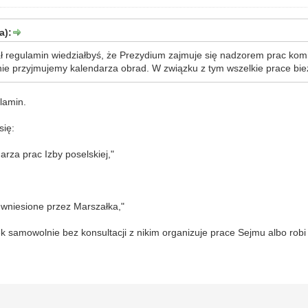
a):
ł regulamin wiedziałbyś, że Prezydium zajmuje się nadzorem prac komis
nie przyjmujemy kalendarza obrad. W związku z tym wszelkie prace bie
lamin.
się:
arza prac Izby poselskiej,"
y wniesione przez Marszałka,"
 samowolnie bez konsultacji z nikim organizuje prace Sejmu albo robi 