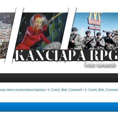
towy okres wczesnokanciapowy
›
4. Czerń, Biel, Czerwień
›
4. Czerń, Biel, Czerwie