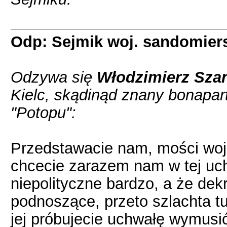
Odp: Sejmik woj. sandomier
Odzywa się
Włodzimierz Sza
Kielc, skądinąd znany bonapar
"Potopu":
Przedstawacie nam, mości woje
chcecie zarazem nam w tej uc
niepolityczne bardzo, a że de
podnoszące, przeto szlachta t
jej próbujecie uchwałę wymusi