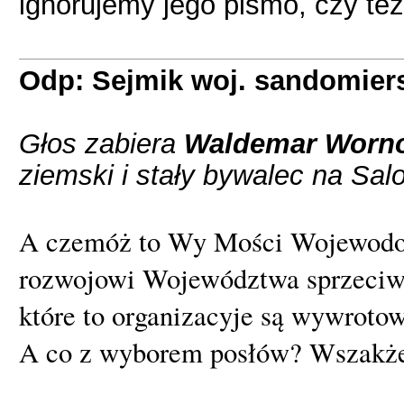
ignorujemy jego pismo, czy też
Odp: Sejmik woj. sandomier
Głos zabiera
Waldemar Worn
ziemski i stały bywalec na Sa
A czemóż to Wy Mości Wojewodo
rozwojowi Województwa sprzeciwu
które to organizacyje są wywroto
A co z wyborem posłów? Wszakże 