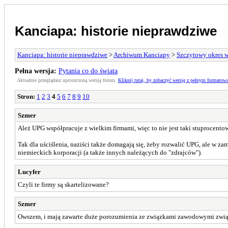
Kanciapa: historie nieprawdziwe
Kanciapa: historie nieprawdziwe
>
Archiwum Kanciapy
>
Szczytowy okres 
Pełna wersja:
Pytania co do świata
Aktualnie przeglądasz uproszczoną wersję forum.
Kliknij tutaj, by zobaczyć wersję z pełnym formatow
Stron:
1
2
3
4
5
6
7
8
9
10
Szmer
Ależ UPG współpracuje z wielkim firmami, więc to nie jest taki stuprocento
Tak dla uściślenia, naziści także domagają się, żeby rozwalić UPG, ale w z
niemieckich korporacji (a także innych należących do "zdrajców").
Lucyfer
Czyli te firmy są skartelizowane?
Szmer
Owszem, i mają zawarte duże porozumienia ze związkami zawodowymi związ