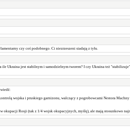
lamentarny czy coś podobnego. Ci niezrzeszeni siadają z tyłu.
a ile Ukraina jest stabilnym i samodzielnym tworem? I czy Ukraina też "stabilizuje
owiedź:
 kontrolą wojska i pruskiego garnizonu, walczący z pogrobowcami Nestora Machny
w okupacji Rosji (tak z 1/4 wojsk okupacyjnych, myślę), ale mają stosunkowo najn