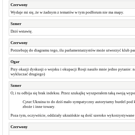
Czerwony
Wydaje mi się, że w żadnym z tematów w tym podforum nie ma mapy.
Szmer
Dziś wstawię.
Czerwony
Potrzebuję do diagramu tego, ilu parlamentarzystów może utworzyć klub par
Ogar
Przy okazji dyskusji o wojsku i okupacji Rosji naszło mnie jedno pytanie: n
wykluczać drugiego)
Szmer
O, i tu odbija się brak indeksu. Przez szukajkę wyszperałem taką swoją wyp
Cytat:
Ukraina to do dziś mało sympatyczny autorytarny burdel pod
zboże i inne towary.
Poza tym, oczywiście, oddziały ukraińskie są dość szeroko wykorzystywane 
Czerwony