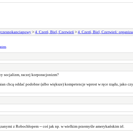
wczesnokanciapowy
>
4. Czerń, Biel, Czerwień
>
4. Czerń, Biel, Czerwień: organiza
aniem
.
wy socjalizm, raczej korporacjonizm?
amian chcą oddać podobne (albo większe) kompetencje wprost w ręce rządu, jako czy
anymi z Robochłopem -- coś jak np. w wielkim przemyśle amerykańskim irl.