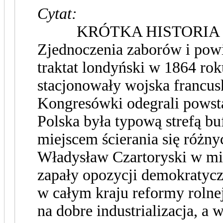
Cytat:
KRÓTKA HISTORIA
Zjednoczenia zaborów i powi
traktat londyński w 1864 rok
stacjonowały wojska francu
Kongresówki odegrali powst
Polska była typową strefą b
miejscem ścierania się różn
Władysław Czartoryski w mia
zapały opozycji demokratycz
w całym kraju reformy rolne
na dobre industrializacja, a w