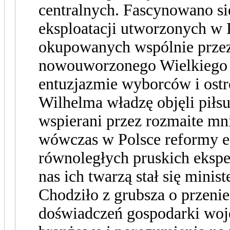
centralnych. Fascynowano si
eksploatacji utworzonych w R
okupowanych wspólnie przez 
nowouworzonego Wielkiego 
entuzjazmie wyborców i ost
Wilhelma władzę objęli piłsu
wspierani przez rozmaite mn
wówczas w Polsce reformy e
równoległych pruskich eksp
nas ich twarzą stał się mini
Chodziło z grubsza o przeni
doświadczeń gospodarki woje