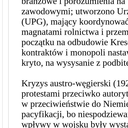
branżowe i porozumienia na
zawodowymi; utworzono Urz
(UPG), mający koordynować 
magnatami rolnictwa i przem
początku na odbudowie Kresó
kontraktów i monopoli nastaw
kryto, na wysysanie z podbite
Kryzys austro-węgierski (192
protestami przeciwko autory
w przeciwieństwie do Niemi
pacyfikacji, bo niespodziewan
wpływy w wojsku były wystar