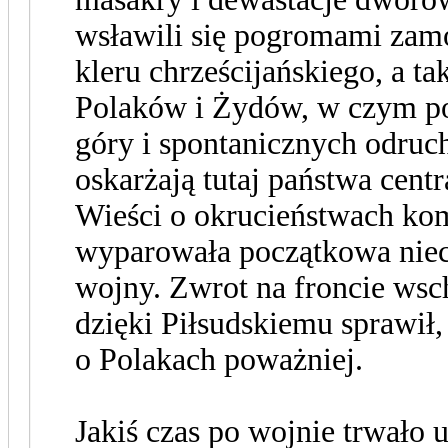
wsławili się pogromami zamo
kleru chrześcijańskiego, a t
Polaków i Żydów, w czym po
góry i spontanicznych odruc
oskarżają tutaj państwa cent
Wieści o okrucieństwach kom
wyparowała początkowa niec
wojny. Zwrot na froncie ws
dzięki Piłsudskiemu sprawił,
o Polakach poważniej.
Jakiś czas po wojnie trwało