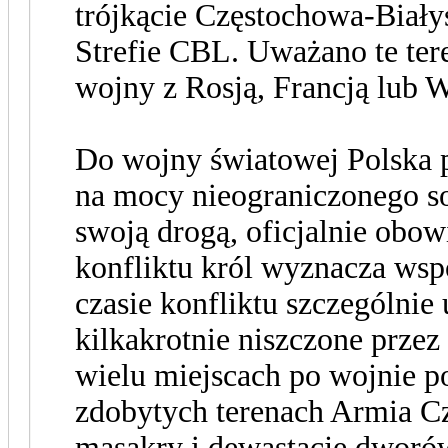
trójkącie Częstochowa-Biały
Strefie CBL. Uważano te tere
wojny z Rosją, Francją lub W
Do wojny światowej Polska p
na mocy nieograniczonego so
swoją drogą, oficjalnie obow
konfliktu król wyznacza ws
czasie konfliktu szczególnie 
kilkakrotnie niszczone przez
wielu miejscach po wojnie p
zdobytych terenach Armia C
masakry i dewastacje dworó